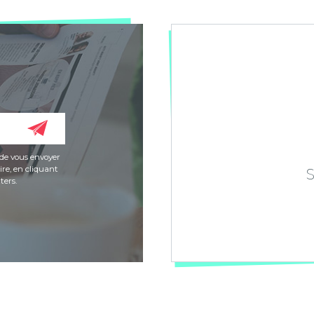
de vous envoyer
re, en cliquant
ters.