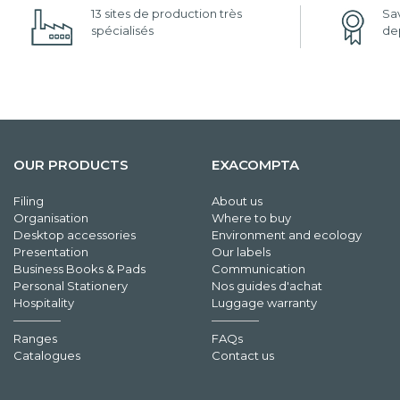
13 sites de production très
Sav
spécialisés
dep
OUR PRODUCTS
EXACOMPTA
Filing
About us
Organisation
Where to buy
Desktop accessories
Environment and ecology
Presentation
Our labels
Business Books & Pads
Communication
Personal Stationery
Nos guides d'achat
Hospitality
Luggage warranty
Ranges
FAQs
Catalogues
Contact us