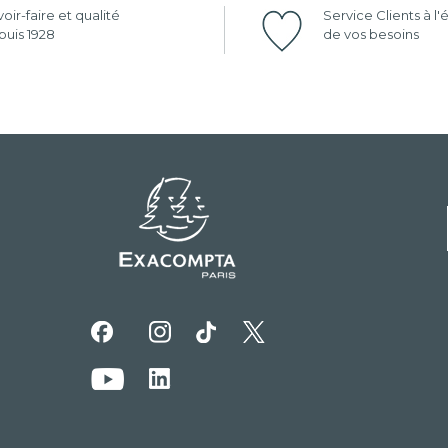
oir-faire et qualité
Service Clients à l
uis 1928
de vos besoins