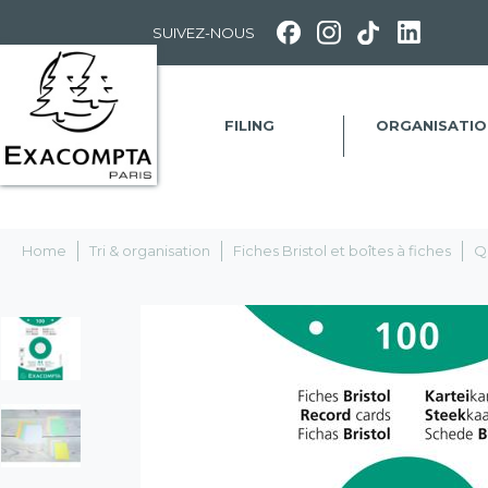
Panneau de gestion des cookies
SUIVEZ-NOUS
FILING
ORGANISATIO
Home
Tri & organisation
Fiches Bristol et boîtes à fiches
Q