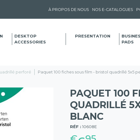
À PROPOS DE NOUS
NOS E-CATALOGUES
P
N
DESKTOP
PRESENTATION
BUSINE
ACCESSORIES
PADS
uadrillé perforé
Paquet 100 fiches sous film - bristol quadrillé 5x5
PAQUET 100 F
QUADRILLÉ 5X
BLANC
(57)
RÉF :
10608E
€
95