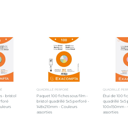
RÉ
QUADRILLÉ PERFORÉ
QUADRILLÉ PER
 - bristol
Paquet 100 fiches sous film -
Étui de 100 fic
rforé
bristol quadrillé 5x5 perforé -
quadrillé 5x5
uleurs
148x210mm - Couleurs
100x150mm - 
assorties
assorties