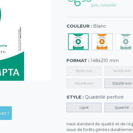
6
prix conseillé
COULEUR :
Blanc
FORMAT :
148x210 mm
55x74 mm
74x105 mm
105x148 mm
125x200 mm
STYLE :
Quadrillé perforé
Ligné
Quadrillé
ck en magasins, cliquez !
Haut standard de qualité et de régu
issue de forêts gérées durablemen