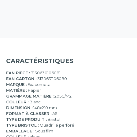
CARACTÉRISTIQUES
EAN PIÈCE :
3130630106081
EAN CARTON :
3130631106080
MARQUE :
Exacompta
MATIÈRE :
Papier
GRAMMAGE MATIÈRE :
205G/M2
COULEUR :
Blanc
DIMENSION :
148x210 mm
FORMAT À CLASSER :
A5
TYPE DE PRODUIT :
Bristol
TYPE BRISTOL :
Quadrillé perforé
EMBALLAGE :
Sous film
COULEUR :
blanc