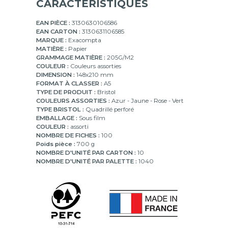
mm
CARACTÉRISTIQUES
EAN PIÈCE :
3130630106586
EAN CARTON :
3130631106585
MARQUE :
Exacompta
MATIÈRE :
Papier
GRAMMAGE MATIÈRE :
205G/M2
COULEUR :
Couleurs assorties
DIMENSION :
148x210 mm
FORMAT À CLASSER :
A5
TYPE DE PRODUIT :
Bristol
COULEURS ASSORTIES :
Azur - Jaune - Rose - Vert
TYPE BRISTOL :
Quadrillé perforé
EMBALLAGE :
Sous film
COULEUR :
assorti
NOMBRE DE FICHES :
100
Poids pièce :
700 g
NOMBRE D'UNITÉ PAR CARTON :
10
NOMBRE D'UNITÉ PAR PALETTE :
1040