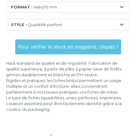
FORMAT :
148x210 mm
55x74
STYLE :
Quadrillé perforé
mm
74x105
Ligné
mm
Pour vérifier le stock en magasins, cliquez !
Quadrillé
75x125
mm
Quadrillé
Haut standard de qualité et de régularité. Fabrication de
perforé
100x150
qualité supérieure, à partir de pâte à papier issue de forêts
mm
gérées durablement et blanchie en PH neutre.
Uni
Rigides et pratiques, les fiches bristol permettent un usage
105x148
multiple et un confort d'écriture, elles conviendront
mm
parfaitement à vos travaux pratiques, vos fiches de notes.
Le type de fiches (quadrillées, unies, perforées, imprimées,
125x200
couleurs assorties) peut être facilement identifié grâce à la
mm
couleur du packaging.
148x210
mm
210x297