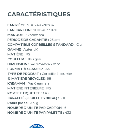
CARACTÉRISTIQUES
EAN PIÈCE :
9002493211704
EAN CARTON :
9002493311701
MARQUE :
Exacompta
PÉRIODE DE GARANTIE :
25 ans
COMPATIBLE CORBEILLES STANDARD :
Oui
GAMME :
AutentiK
MATIÈRE :
PS
COULEUR :
Bleu gris
DIMENSION :
346x254x243 mm
FORMAT À CLASSER :
A4+
TYPE DE PRODUIT :
Corbeille-à-courrier
% MATIÈRE RECYCLÉE :
98
KREAMAN :
PasKreaman
MATIERE INTERIEURE :
PS
PORTE ETIQUETTE :
Oui
CAPACITÉ (FEUILLETS 80GR.) :
500
Poids pièce :
319 g
NOMBRE D'UNITÉ PAR CARTON :
6
NOMBRE D'UNITÉ PAR PALETTE :
432