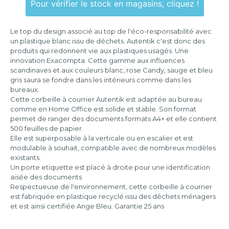
Pour vérifier le stock en magasins, cliquez !
346x254x243
mm
Le top du design associé au top de l'éco-responsabilité avec
un plastique blanc issu de déchets. Autentik c'est donc des
produits qui redonnent vie aux plastiques usagés. Une
innovation Exacompta. Cette gamme aux influences
scandinaves et aux couleurs blanc, rose Candy, sauge et bleu
gris saura se fondre dans les intérieurs comme dans les
bureaux.
Cette corbeille à courrier Autentik est adaptée au bureau
comme en Home Office est solide et stable. Son format
permet de ranger des documents formats A4+ et elle contient
500 feuilles de papier.
Elle est superposable à la verticale ou en escalier et est
modulable à souhait, compatible avec de nombreux modèles
existants.
Un porte etiquette est placé à droite pour une identification
aisée des documents
Respectueuse de l'environnement, cette corbeille à courrier
est fabriquée en plastique recyclé issu des déchets ménagers
et est ainsi certifiée Ange Bleu. Garantie 25 ans