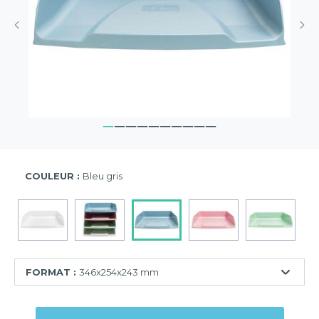
COULEUR :
Bleu gris
FORMAT :
346x254x243 mm
255x365x65
mm