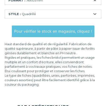
FORMAT :
74x105 mm
74x105
STYLE :
Quadrillé
mm
75x125
Ligné
mm
Pour vérifier le stock en magasins, cliquez !
Quadrillé
100x150
mm
Quadrillé
Haut standard de qualité et de régularité. Fabrication de
perforé
105x148
qualité supérieure, à partir de pâte à papier issue de forêts
mm
gérées durablement et blanchie en PH neutre.
Uni
Rigides et pratiques, les fiches bristol permettent un usage
125x200
Uni
multiple et un confort d'écriture, elles conviendront
mm
perforé
parfaitement à vos travaux pratiques, vos fiches de notes.
Étui coulissant pour protéger et conserver les fiches.
148x210
Le type de fiches (quadrillées, unies, perforées, imprimées,
mm
couleurs assorties) peut être facilement identifié grâce à la
couleur du packaging.
210x297
mm
297x420
mm