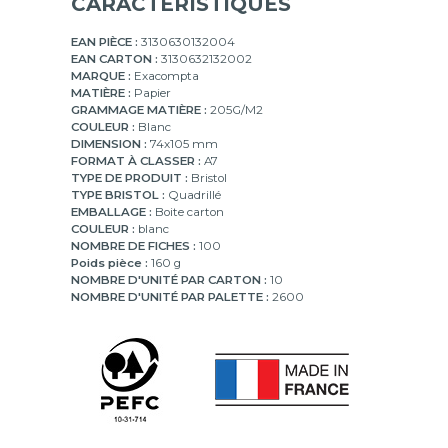
CARACTÉRISTIQUES
EAN PIÈCE :
3130630132004
EAN CARTON :
3130632132002
MARQUE :
Exacompta
MATIÈRE :
Papier
GRAMMAGE MATIÈRE :
205G/M2
COULEUR :
Blanc
DIMENSION :
74x105 mm
FORMAT À CLASSER :
A7
TYPE DE PRODUIT :
Bristol
TYPE BRISTOL :
Quadrillé
EMBALLAGE :
Boite carton
COULEUR :
blanc
NOMBRE DE FICHES :
100
Poids pièce :
160 g
NOMBRE D'UNITÉ PAR CARTON :
10
NOMBRE D'UNITÉ PAR PALETTE :
2600