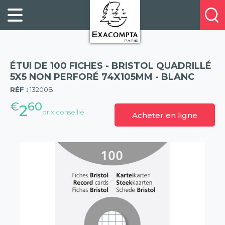
Panneau de gestion des cookies
FILING
À
Profitez
PROPOS
ORGANISATION
de
DE
20%
DESKTOP
NOUS
de
ACCESSORIES
NOS
ÉTUI DE 100 FICHES - BRISTOL QUADRILLÉ
réduction
PRESENTATION
E-
5X5 NON PERFORÉ 74X105MM - BLANC
(57)
sur
CATALOGUES
RÉF :
13200B
BUSINESS
la
BOOKS
€
60
POINTS
2
nouvelle
prix conseillé
Acheter en ligne
&
DE
gamme
PADS
VENTE
exacompta
PERSONAL
CONTACTEZ-
STATIONERY
NOUS
HOSPITALITY