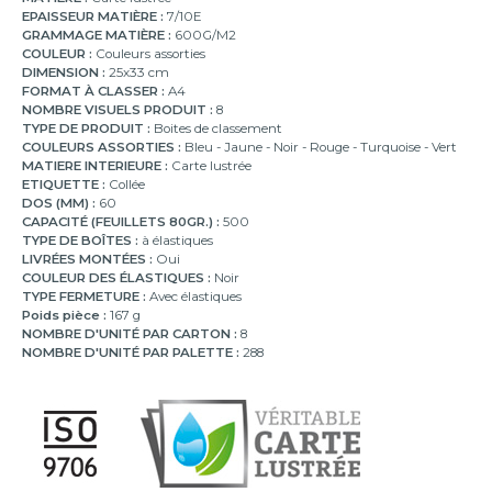
EPAISSEUR MATIÈRE :
7/10E
GRAMMAGE MATIÈRE :
600G/M2
COULEUR :
Couleurs assorties
DIMENSION :
25x33 cm
FORMAT À CLASSER :
A4
NOMBRE VISUELS PRODUIT :
8
TYPE DE PRODUIT :
Boites de classement
COULEURS ASSORTIES :
Bleu - Jaune - Noir - Rouge - Turquoise - Vert
MATIERE INTERIEURE :
Carte lustrée
ETIQUETTE :
Collée
DOS (MM) :
60
CAPACITÉ (FEUILLETS 80GR.) :
500
TYPE DE BOÎTES :
à élastiques
LIVRÉES MONTÉES :
Oui
COULEUR DES ÉLASTIQUES :
Noir
TYPE FERMETURE :
Avec élastiques
Poids pièce :
167 g
NOMBRE D'UNITÉ PAR CARTON :
8
NOMBRE D'UNITÉ PAR PALETTE :
288