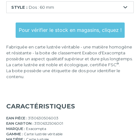
STYLE :
Dos : 60 mm
Dos
:
Pour vérifier le stock en magasins, cliquez !
25
mm
Fabriquée en carte lustrée véritable - une matière homogène
Dos
et résistante - la boite de classement Exabox d'Exacompta
:
possède un aspect qualitatif supérieur et dure plus longtemps.
40
®
La carte lustrée est noble et écologique, certifiée FSC
.
mm
La boite possède une étiquette de dos pour identifier le
contenu.
Dos
:
60
mm
Dos
CARACTÉRISTIQUES
:
80
EAN PIÈCE :
3130630506003
mm
EAN CARTON :
3130632506001
MARQUE :
Exacompta
GAMME :
Carte lustrée véritable
MATIÈRE :
Carte lustrée