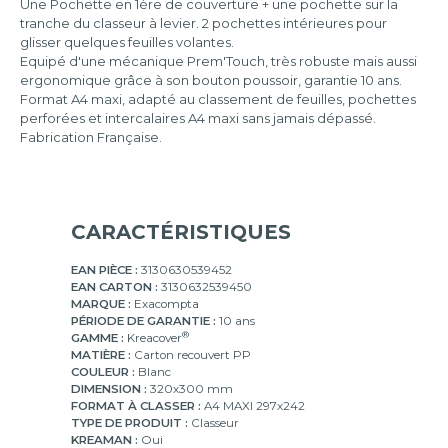
Une Pochette en 1ère de couverture + une pochette sur la
tranche du classeur à levier. 2 pochettes intérieures pour
glisser quelques feuilles volantes.
Equipé d'une mécanique Prem'Touch, très robuste mais aussi
ergonomique grâce à son bouton poussoir, garantie 10 ans.
Format A4 maxi, adapté au classement de feuilles, pochettes
perforées et intercalaires A4 maxi sans jamais dépassé.
Fabrication Française.
CARACTÉRISTIQUES
EAN PIÈCE :
3130630539452
EAN CARTON :
3130632539450
MARQUE :
Exacompta
PÉRIODE DE GARANTIE :
10 ans
®
GAMME :
Kreacover
MATIÈRE :
Carton recouvert PP
COULEUR :
Blanc
DIMENSION :
320x300 mm
FORMAT À CLASSER :
A4 MAXI 297x242
TYPE DE PRODUIT :
Classeur
KREAMAN :
Oui