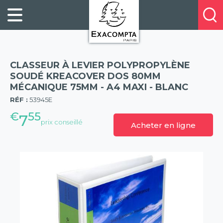
Panneau de gestion des cookies
FILING
À
Profitez
PROPOS
ORGANISATION
de
DE
20%
DESKTOP
NOUS
de
ACCESSORIES
NOS
CLASSEUR À LEVIER POLYPROPYLÈNE
réduction
PRESENTATION
E-
SOUDÉ KREACOVER DOS 80MM
sur
MÉCANIQUE 75MM - A4 MAXI - BLANC
(57)
CATALOGUES
BUSINESS
la
RÉF :
53945E
BOOKS
POINTS
nouvelle
€
55
&
DE
7
prix conseillé
gamme
Acheter en ligne
PADS
VENTE
exacompta
PERSONAL
CONTACTEZ-
STATIONERY
NOUS
HOSPITALITY