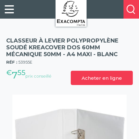
Panneau de gestion des cookies
FILING
À
Profitez
PROPOS
ORGANISATION
de
DE
20%
DESKTOP
NOUS
de
ACCESSORIES
NOS
CLASSEUR À LEVIER POLYPROPYLÈNE
réduction
PRESENTATION
E-
SOUDÉ KREACOVER DOS 60MM
sur
MÉCANIQUE 50MM - A4 MAXI - BLANC
(57)
CATALOGUES
BUSINESS
la
RÉF :
53955E
BOOKS
POINTS
nouvelle
€
55
&
DE
7
prix conseillé
gamme
Acheter en ligne
PADS
VENTE
exacompta
PERSONAL
CONTACTEZ-
STATIONERY
NOUS
HOSPITALITY