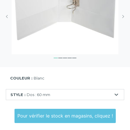
COULEUR :
Blanc
STYLE :
Dos : 60 mm
Dos
:
Pour vérifier le stock en magasins, cliquez !
60
mm