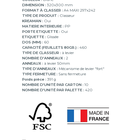
DIMENSION :
320x300 mm
FORMAT À CLASSER :
A4 MAXI 297x242
TYPE DE PRODUIT :
Classeur
KREAMAN :
Oui
MATIERE INTERIEURE :
PP
PORTE ETIQUETTE :
Oui
ETIQUETTE :
Glissée
DOS (MM) :
60
CAPACITÉ (FEUILLETS 80GR.) :
460
TYPE DE CLASSEUR :
à levier
NOMBRE D'ANNEAUX :
2
ANNEAUX :
à levier 50mm
TYPE D'ANNEAUX :
Mécanisme de levier "fort"
TYPE FERMETURE :
Sans fermeture
Poids pièce :
391 g
NOMBRE D'UNITÉ PAR CARTON :
10
NOMBRE D'UNITÉ PAR PALETTE :
420