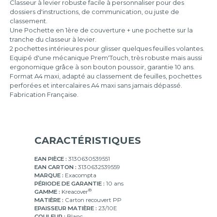
Classeur à levier robuste facile à personnaliser pour des
dossiers d'instructions, de communication, ou juste de
classement.
Une Pochette en 1ère de couverture + une pochette sur la
tranche du classeur à levier.
2 pochettes intérieures pour glisser quelques feuilles volantes.
Equipé d'une mécanique Prem'Touch, très robuste mais aussi
ergonomique grâce à son bouton poussoir, garantie 10 ans.
Format A4 maxi, adapté au classement de feuilles, pochettes
perforées et intercalaires A4 maxi sans jamais dépassé.
Fabrication Française.
CARACTÉRISTIQUES
EAN PIÈCE :
3130630539551
EAN CARTON :
3130632539559
MARQUE :
Exacompta
PÉRIODE DE GARANTIE :
10 ans
®
GAMME :
Kreacover
MATIÈRE :
Carton recouvert PP
EPAISSEUR MATIÈRE :
23/10E
COULEUR :
Blanc