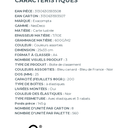
CARACTÉRISTIQUES
EAN PIÈCE :
3130630593508
EAN CARTON :
3130631593507
MARQUE :
Exacompta
GAMME :
NeoDeco
MATIÈRE :
Carte lustrée
EPAISSEUR MATIÈRE :
7/10E
GRAMMAGE MATIÈRE :
600G/M2
COULEUR :
Couleurs assorties
DIMENSION :
25x33 cm
FORMAT À CLASSER :
A4
NOMBRE VISUELS PRODUIT :
3
TYPE DE PRODUIT :
Boîte de classement
COULEURS ASSORTIES :
Bleu canard - Bleu de France - Noir
DOS (MM) :
25
CAPACITÉ (FEUILLETS 80GR.) :
200
TYPE DE BOÎTES :
à élastiques
LIVRÉES MONTÉES :
Oui
COULEUR DES ÉLASTIQUES :
Noir
TYPE FERMETURE :
Avec élastiques et 3 rabats
Poids pièce :
145 g
NOMBRE D'UNITÉ PAR CARTON :
8
NOMBRE D'UNITÉ PAR PALETTE :
560