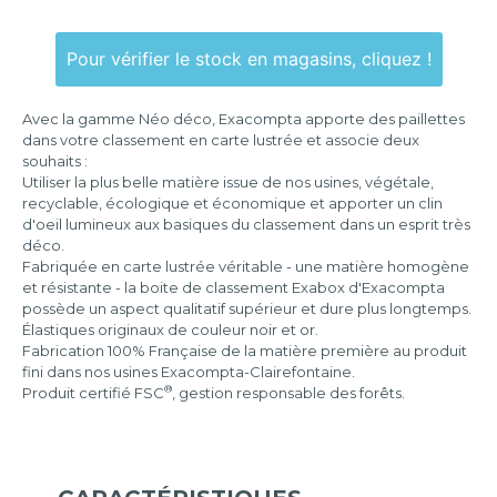
Dos
:
Pour vérifier le stock en magasins, cliquez !
25
mm
Avec la gamme Néo déco, Exacompta apporte des paillettes
Dos
dans votre classement en carte lustrée et associe deux
:
souhaits :
40
Utiliser la plus belle matière issue de nos usines, végétale,
mm
recyclable, écologique et économique et apporter un clin
d'oeil lumineux aux basiques du classement dans un esprit très
déco.
Fabriquée en carte lustrée véritable - une matière homogène
et résistante - la boite de classement Exabox d'Exacompta
possède un aspect qualitatif supérieur et dure plus longtemps.
Élastiques originaux de couleur noir et or.
Fabrication 100% Française de la matière première au produit
fini dans nos usines Exacompta-Clairefontaine.
®
Produit certifié FSC
, gestion responsable des forêts.