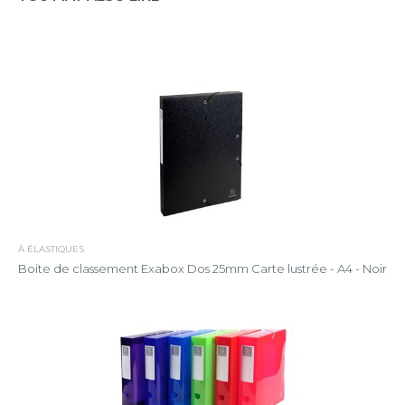
À ÉLASTIQUES
Boite de classement Exabox Dos 25mm Carte lustrée - A4 - Noir