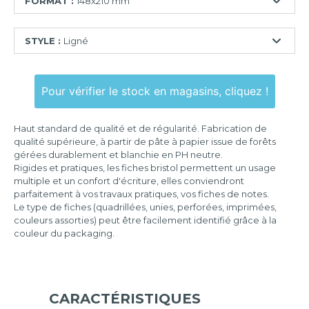
FORMAT :
148x210 mm
55x74
STYLE :
Ligné
mm
74x105
Ligné
mm
Pour vérifier le stock en magasins, cliquez !
Quadrillé
75x125
mm
Quadrillé
Haut standard de qualité et de régularité. Fabrication de
perforé
100x150
qualité supérieure, à partir de pâte à papier issue de forêts
mm
gérées durablement et blanchie en PH neutre.
Uni
Rigides et pratiques, les fiches bristol permettent un usage
105x148
multiple et un confort d'écriture, elles conviendront
mm
parfaitement à vos travaux pratiques, vos fiches de notes.
Le type de fiches (quadrillées, unies, perforées, imprimées,
125x200
couleurs assorties) peut être facilement identifié grâce à la
mm
couleur du packaging.
148x210
mm
210x297
mm
CARACTÉRISTIQUES