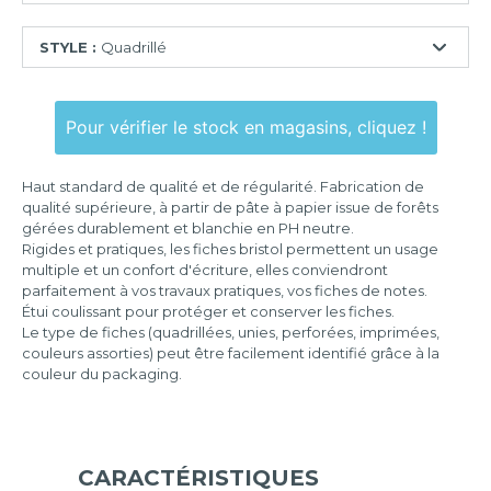
74x105
STYLE :
Quadrillé
mm
75x125
Ligné
mm
Pour vérifier le stock en magasins, cliquez !
Quadrillé
100x150
mm
Quadrillé
Haut standard de qualité et de régularité. Fabrication de
perforé
105x148
qualité supérieure, à partir de pâte à papier issue de forêts
mm
gérées durablement et blanchie en PH neutre.
Uni
Rigides et pratiques, les fiches bristol permettent un usage
125x200
Uni
multiple et un confort d'écriture, elles conviendront
mm
perforé
parfaitement à vos travaux pratiques, vos fiches de notes.
Étui coulissant pour protéger et conserver les fiches.
148x210
Le type de fiches (quadrillées, unies, perforées, imprimées,
mm
couleurs assorties) peut être facilement identifié grâce à la
couleur du packaging.
210x297
mm
297x420
mm
CARACTÉRISTIQUES