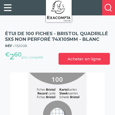
Panneau de gestion des cookies
FILING
À
Profitez
PROPOS
ORGANISATION
de
DE
20%
DESKTOP
NOUS
de
ACCESSORIES
NOS
ÉTUI DE 100 FICHES - BRISTOL QUADRILLÉ
réduction
PRESENTATION
E-
5X5 NON PERFORÉ 74X105MM - BLANC
(57)
sur
CATALOGUES
RÉF :
13200B
BUSINESS
la
BOOKS
€
60
POINTS
2
nouvelle
prix conseillé
Acheter en ligne
&
DE
gamme
PADS
VENTE
exacompta
PERSONAL
CONTACTEZ-
STATIONERY
NOUS
HOSPITALITY