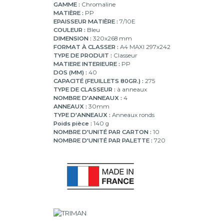
GAMME :
Chromaline
MATIÈRE :
PP
EPAISSEUR MATIÈRE :
7/10E
COULEUR :
Bleu
DIMENSION :
320x268 mm
FORMAT À CLASSER :
A4 MAXI 297x242
TYPE DE PRODUIT :
Classeur
MATIERE INTERIEURE :
PP
DOS (MM) :
40
CAPACITÉ (FEUILLETS 80GR.) :
275
TYPE DE CLASSEUR :
à anneaux
NOMBRE D'ANNEAUX :
4
ANNEAUX :
30mm
TYPE D'ANNEAUX :
Anneaux ronds
Poids pièce :
140 g
NOMBRE D'UNITÉ PAR CARTON :
10
NOMBRE D'UNITÉ PAR PALETTE :
720