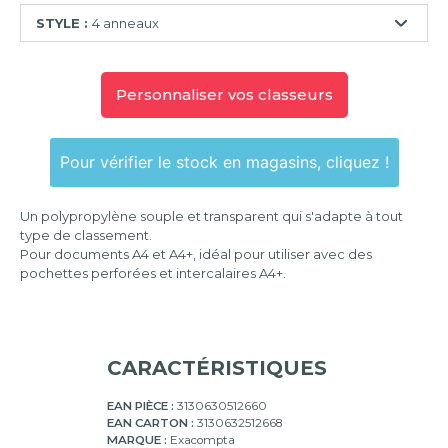
STYLE :
4 anneaux
2
anneaux
Personnaliser vos classeurs
4
anneaux
Pour vérifier le stock en magasins, cliquez !
Un polypropylène souple et transparent qui s'adapte à tout
type de classement.
Pour documents A4 et A4+, idéal pour utiliser avec des
pochettes perforées et intercalaires A4+.
CARACTÉRISTIQUES
EAN PIÈCE :
3130630512660
EAN CARTON :
3130632512668
MARQUE :
Exacompta