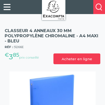
Panneau de gestion des cookies
FILING
À
Profitez
PROPOS
ORGANISATION
de
DE
20%
DESKTOP
NOUS
de
ACCESSORIES
NOS
CLASSEUR 4 ANNEAUX 30 MM
réduction
PRESENTATION
E-
POLYPROPYLÈNE CHROMALINE - A4 MAXI
sur
- BLEU
(57)
CATALOGUES
BUSINESS
la
RÉF :
51266E
BOOKS
POINTS
nouvelle
€
85
&
DE
3
prix conseillé
gamme
Acheter en ligne
PADS
VENTE
exacompta
PERSONAL
CONTACTEZ-
STATIONERY
NOUS
HOSPITALITY