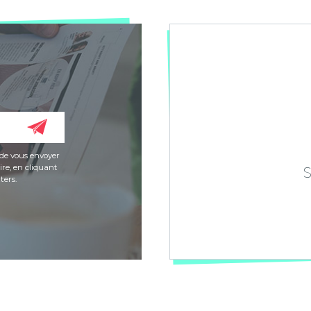
de vous envoyer
re, en cliquant
ters.