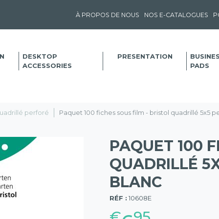
À PROPOS DE NOUS
NOS E-CATALOGUES
P
N
DESKTOP
PRESENTATION
BUSINE
ACCESSORIES
PADS
uadrillé perforé
Paquet 100 fiches sous film - bristol quadrillé 5x5
PAQUET 100 F
QUADRILLÉ 5X
BLANC
(57)
RÉF :
10608E
€
95