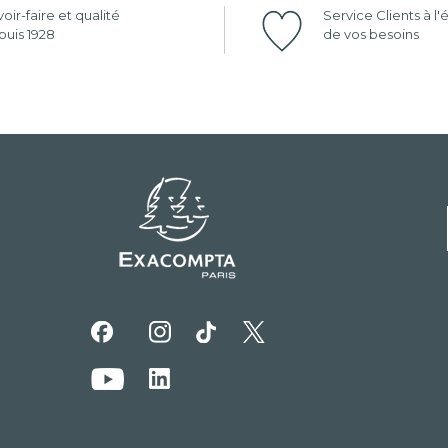
oir-faire et qualité
Service Clients à l
uis 1928
de vos besoins