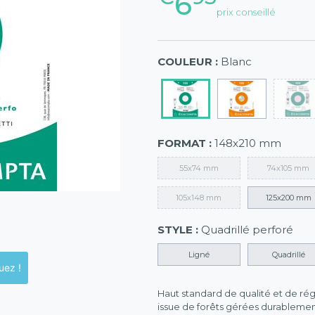
6
prix conseillé
COULEUR :
Blanc
FORMAT :
148x210 mm
55x74 mm
74x105 mm
105x148 mm
125x200 mm
STYLE :
Quadrillé perforé
Ligné
Quadrillé
ck en magasins, cliquez !
Haut standard de qualité et de régu
issue de forêts gérées durablemen