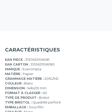
CARACTÉRISTIQUES
EAN PIÈCE :
3130630106081
EAN CARTON :
3130631106080
MARQUE :
Exacompta
MATIÈRE :
Papier
GRAMMAGE MATIÈRE :
205G/M2
COULEUR :
Blanc
DIMENSION :
148x210 mm
FORMAT À CLASSER :
A5
TYPE DE PRODUIT :
Bristol
TYPE BRISTOL :
Quadrillé perforé
EMBALLAGE :
Sous film
COULEUR :
blanc