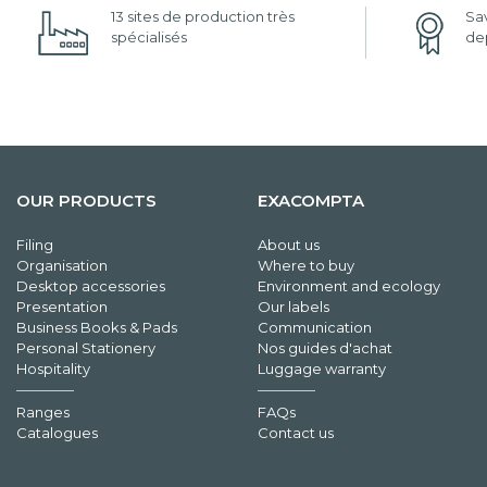
13 sites de production très
Sav
spécialisés
dep
OUR PRODUCTS
EXACOMPTA
Filing
About us
Organisation
Where to buy
Desktop accessories
Environment and ecology
Presentation
Our labels
Business Books & Pads
Communication
Personal Stationery
Nos guides d'achat
Hospitality
Luggage warranty
Ranges
FAQs
Catalogues
Contact us