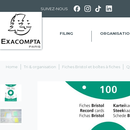
Panneau de gestion des cookies
SUIVEZ-NOUS
FILING
ORGANISATIO
Home
Tri & organisation
Fiches Bristol et boîtes à fiches
Q