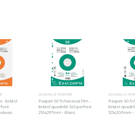
RÉ
QUADRILLÉ PERFORÉ
QUADRILLÉ PER
 - bristol
Paquet 50 fiches sous film -
Paquet 50 fich
rforé
bristol quadrillé 5x5 perforé
bristol quadri
uleurs
210x297mm - Blanc
125x200mm - 