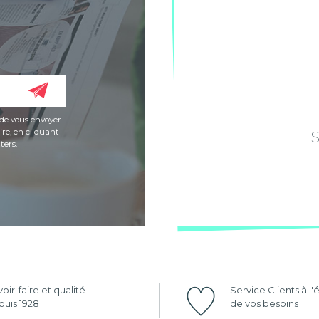
de vous envoyer
re, en cliquant
ters.
oir-faire et qualité
Service Clients à l
uis 1928
de vos besoins