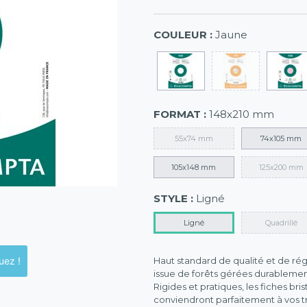
COULEUR :
Jaune
FORMAT :
148x210 mm
55x74 mm
74x105 mm
105x148 mm
125x200 mm
STYLE :
Ligné
Ligné
Quadrillé
ck en magasins, cliquez !
Haut standard de qualité et de régu
issue de forêts gérées durablemen
Rigides et pratiques, les fiches bri
conviendront parfaitement à vos tr