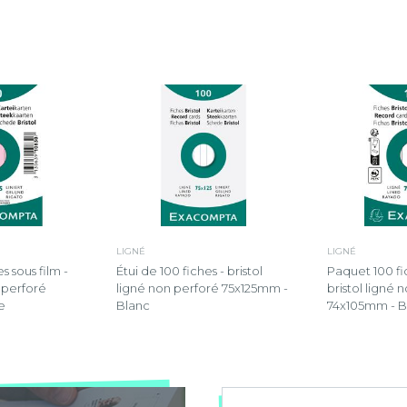
LIGNÉ
LIGNÉ
s sous film -
Étui de 100 fiches - bristol
Paquet 100 fic
n perforé
ligné non perforé 75x125mm -
bristol ligné 
e
Blanc
74x105mm - B