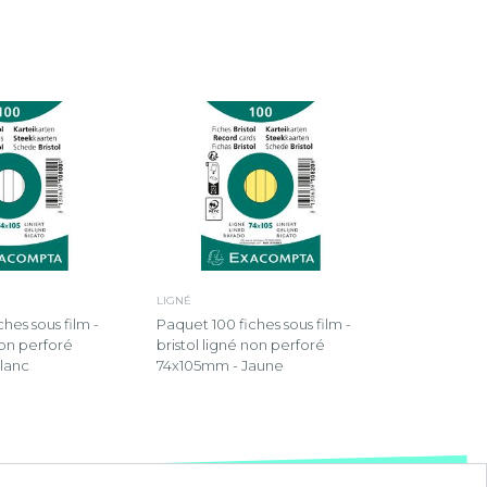
LIGNÉ
hes sous film -
Paquet 100 fiches sous film -
non perforé
bristol ligné non perforé
lanc
74x105mm - Jaune