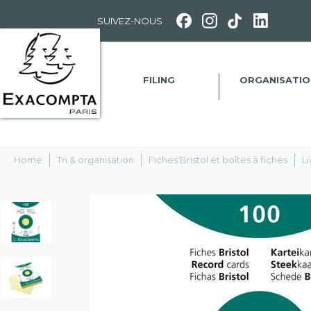
Panneau de gestion des cookies
SUIVEZ-NOUS
FILING
ORGANISATIO
Home
Tri & organisation
Fiches Bristol et boîtes à fiches
L