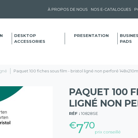
À PROPOS DE NOUS
NOS E-CATALOGUES
P
N
DESKTOP
PRESENTATION
BUSINE
ACCESSORIES
PADS
igné
Paquet 100 fiches sous film - bristol ligné non perforé 148x210
PAQUET 100 F
LIGNÉ NON PE
(57)
RÉF :
10828SE
€
70
7
prix conseillé