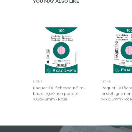
YOU MAY ALSO LIKE
LIGNÉ
LIGNÉ
Paquet 100 fiches sous film -
Paquet 100 fiche
bristol ligné non perforé
bristol ligné no
105x148mm - Rose
74x105mm - Ros