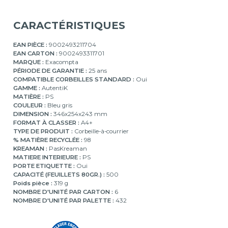
CARACTÉRISTIQUES
EAN PIÈCE :
9002493211704
EAN CARTON :
9002493311701
MARQUE :
Exacompta
PÉRIODE DE GARANTIE :
25 ans
COMPATIBLE CORBEILLES STANDARD :
Oui
GAMME :
AutentiK
MATIÈRE :
PS
COULEUR :
Bleu gris
DIMENSION :
346x254x243 mm
FORMAT À CLASSER :
A4+
TYPE DE PRODUIT :
Corbeille-à-courrier
% MATIÈRE RECYCLÉE :
98
KREAMAN :
PasKreaman
MATIERE INTERIEURE :
PS
PORTE ETIQUETTE :
Oui
CAPACITÉ (FEUILLETS 80GR.) :
500
Poids pièce :
319 g
NOMBRE D'UNITÉ PAR CARTON :
6
NOMBRE D'UNITÉ PAR PALETTE :
432