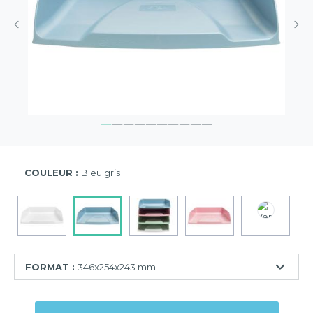
COULEUR :
Bleu gris
FORMAT :
346x254x243 mm
255x365x65
mm