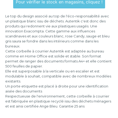
Pour vérifier le stock en magasins, cliquez !
346x254x243
mm
Le top du design associé au top de l'éco-responsabilité avec
un plastique blanc issu de déchets. Autentik c'est donc des
produits qui redonnent vie aux plastiques usagés. Une
innovation Exacompta. Cette gamme aux influences
scandinaves et aux couleurs blanc, rose Candy, sauge et bleu
gris saura se fondre dans les intérieurs comme dans les
bureaux.
Cette corbeille à courrier Autentik est adaptée au bureau
comme en Home Office est solide et stable. Son format
permet de ranger des documents formats A4+ et elle contient
500 feuilles de papier.
Elle est superposable à la verticale ou en escalier et est
modulable à souhait, compatible avec de nombreux modèles
existants.
Un porte etiquette est placé à droite pour une identification
aisée des documents
Respectueuse de l'environnement, cette corbeille à courrier
est fabriquée en plastique recyclé issu des déchets ménagers
et est ainsi certifiée Ange Bleu. Garantie 25 ans