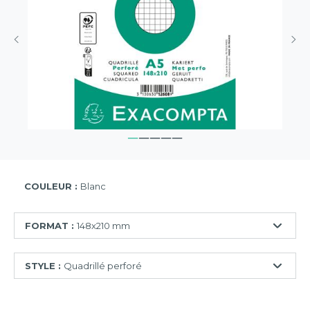
COULEUR :
Blanc
FORMAT :
148x210 mm
125x200
STYLE :
Quadrillé perforé
mm
148x210
Quadrillé
mm
perforé