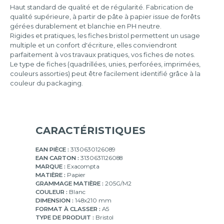
Haut standard de qualité et de régularité. Fabrication de
170x220
qualité supérieure, à partir de pâte à papier issue de forêts
mm
gérées durablement et blanchie en PH neutre.
Rigides et pratiques, les fiches bristol permettent un usage
210x297
multiple et un confort d'écriture, elles conviendront
mm
parfaitement à vos travaux pratiques, vos fiches de notes.
Le type de fiches (quadrillées, unies, perforées, imprimées,
couleurs assorties) peut être facilement identifié grâce à la
couleur du packaging.
CARACTÉRISTIQUES
EAN PIÈCE :
3130630126089
EAN CARTON :
3130631126088
MARQUE :
Exacompta
MATIÈRE :
Papier
GRAMMAGE MATIÈRE :
205G/M2
COULEUR :
Blanc
DIMENSION :
148x210 mm
FORMAT À CLASSER :
A5
TYPE DE PRODUIT :
Bristol