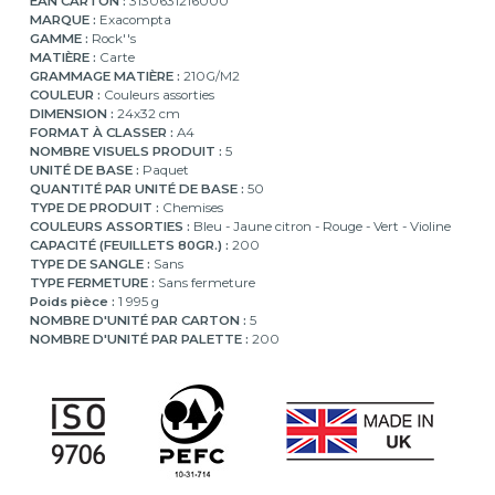
EAN CARTON :
3130631216000
MARQUE :
Exacompta
GAMME :
Rock''s
MATIÈRE :
Carte
GRAMMAGE MATIÈRE :
210G/M2
COULEUR :
Couleurs assorties
DIMENSION :
24x32 cm
FORMAT À CLASSER :
A4
NOMBRE VISUELS PRODUIT :
5
UNITÉ DE BASE :
Paquet
QUANTITÉ PAR UNITÉ DE BASE :
50
TYPE DE PRODUIT :
Chemises
COULEURS ASSORTIES :
Bleu - Jaune citron - Rouge - Vert - Violine
CAPACITÉ (FEUILLETS 80GR.) :
200
TYPE DE SANGLE :
Sans
TYPE FERMETURE :
Sans fermeture
Poids pièce :
1 995 g
NOMBRE D'UNITÉ PAR CARTON :
5
NOMBRE D'UNITÉ PAR PALETTE :
200