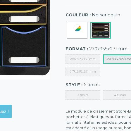
COULEUR :
Noir/arlequin
FORMAT :
270x355x271 mm
270x355x135 mm
270x355x271 
347x278x271 mm
STYLE :
6 tiroirs
3 tiroirs
4 tiroirs
ck en magasins, cliquez !
Le module de classement Store-Box
pochettes à élastiques au format A
format à l'italienne est idéal pour
est adapté à un usage bureau, hom