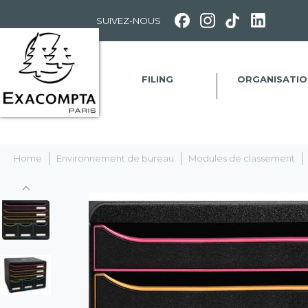
Panneau de gestion des cookies
SUIVEZ-NOUS
FILING
ORGANISATIO
Home
Environnement de bureau
Modules de classement