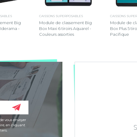
SABLES
CAISSONS SUPERPOSABLES
CAISSONS SUPE
sement Big
Module de classement Big
Module de cl
s Iderama -
Box Maxi 6 tiroirs Aquarel -
Box Plus 5 tir
Couleurs assorties
Pacifique
de vous envoyer
re, en cliquant
ters.