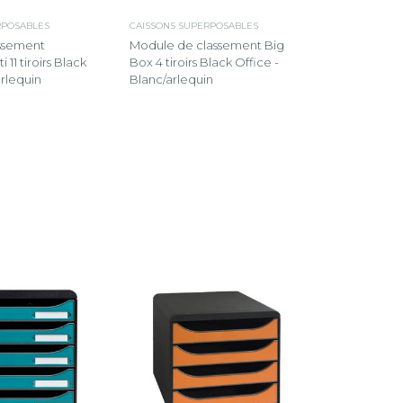
RPOSABLES
CAISSONS SUPERPOSABLES
ssement
Module de classement Big
 11 tiroirs Black
Box 4 tiroirs Black Office -
arlequin
Blanc/arlequin