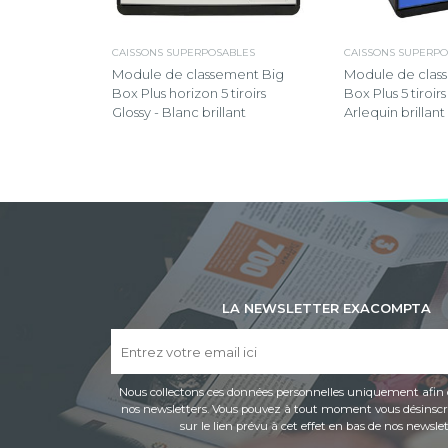
CAISSONS SUPERPOSABLES
CAISSONS SUPERPO
Module de classement Big
Module de clas
Box Plus horizon 5 tiroirs
Box Plus 5 tiroir
Glossy - Blanc brillant
Arlequin brillant
LA NEWSLETTER EXACOMPTA
Nous collectons ces données personnelles uniquement afin 
nos newsletters. Vous pouvez à tout moment vous désinscri
sur le lien prévu à cet effet en bas de nos newslet