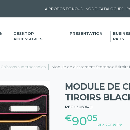
À PROPOS DE NOUS
NOS E-CATALOGUES
P
N
DESKTOP
PRESENTATION
BUSINE
ACCESSORIES
PADS
Caissons superposables
Module de classement Storebox 6 tiroirs B
MODULE DE C
TIROIRS BLAC
(57)
RÉF :
306914D
€
05
90
prix conseillé