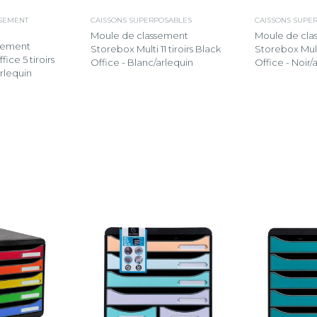
SSEMENT
CAISSONS SUPERPOSABLES
CAISSONS SUPE
Moule de classement
Moule de cla
sement
Storebox Multi 11 tiroirs Black
Storebox Multi
ice 5 tiroirs
Office - Blanc/arlequin
Office - Noir/
rlequin