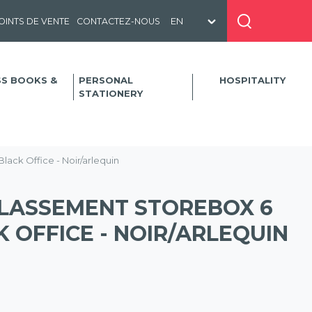
OINTS DE VENTE
CONTACTEZ-NOUS
SS BOOKS &
PERSONAL
HOSPITALITY
STATIONERY
lack Office - Noir/arlequin
LASSEMENT STOREBOX 6
K OFFICE - NOIR/ARLEQUIN