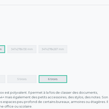
mm
347x278x130 mm
347x278x267 mm
5 tiroirs
6 tiroirs
 est polyvalent. Il permet à la fois de classer des documents,
4+ mais également des petits accessoires, des stylos, des notes. Son
 les espaces peu profond de certains bureaux, armoires ou étagères. Il
e office ou scolaire.