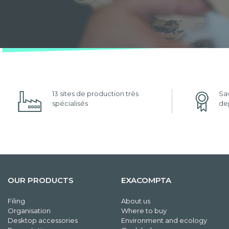
13 sites de production très
Sav
spécialisés
dep
OUR PRODUCTS
EXACOMPTA
Filing
About us
Organisation
Where to buy
Desktop accessories
Environment and ecology