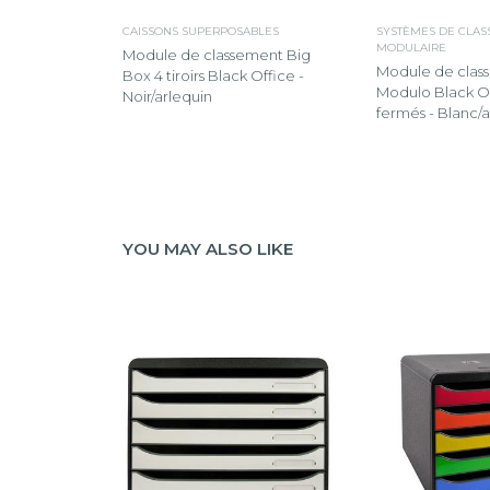
CAISSONS SUPERPOSABLES
SYSTÈMES DE CLA
MODULAIRE
Module de classement Big
Module de clas
Box 4 tiroirs Black Office -
Modulo Black Off
Noir/arlequin
fermés - Blanc/a
YOU MAY ALSO LIKE