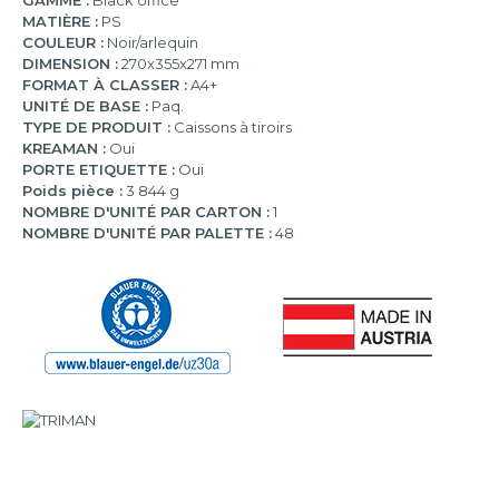
GAMME :
Black office
MATIÈRE :
PS
COULEUR :
Noir/arlequin
DIMENSION :
270x355x271 mm
FORMAT À CLASSER :
A4+
UNITÉ DE BASE :
Paq.
TYPE DE PRODUIT :
Caissons à tiroirs
KREAMAN :
Oui
PORTE ETIQUETTE :
Oui
Poids pièce :
3 844 g
NOMBRE D'UNITÉ PAR CARTON :
1
NOMBRE D'UNITÉ PAR PALETTE :
48