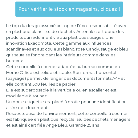
255x365x65
mm
Pour vérifier le stock en magasins, cliquez !
346x254x243
mm
Le top du design associé au top de l'éco-responsabilité avec
un plastique blanc issu de déchets. Autentik c'est donc des
produits qui redonnent vie aux plastiques usagés. Une
innovation Exacompta. Cette gamme aux influences
scandinaves et aux couleurs blanc, rose Candy, sauge et bleu
gris saura se fondre dans les intérieurs comme dans les
bureaux.
Cette corbeille à courrier adaptée au bureau comme en
Home Office est solide et stable. Son format horizontal
(paysage) permet de ranger des documents formats A4+ et
elle contient 500 feuilles de papier.
Elle est superposable à la verticale ou en escalier et est
modulable à souhait.
Un porte etiquette est placé à droite pour une identification
aisée des documents
Respectueuse de l'environnement, cette corbeille à courrier
est fabriquée en plastique recyclé issu des déchets ménagers
et est ainsi certifiée Ange Bleu. Garantie 25 ans