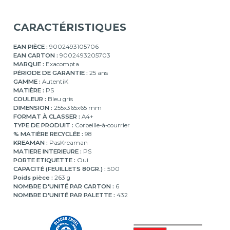
CARACTÉRISTIQUES
EAN PIÈCE :
9002493105706
EAN CARTON :
9002493205703
MARQUE :
Exacompta
PÉRIODE DE GARANTIE :
25 ans
GAMME :
AutentiK
MATIÈRE :
PS
COULEUR :
Bleu gris
DIMENSION :
255x365x65 mm
FORMAT À CLASSER :
A4+
TYPE DE PRODUIT :
Corbeille-à-courrier
% MATIÈRE RECYCLÉE :
98
KREAMAN :
PasKreaman
MATIERE INTERIEURE :
PS
PORTE ETIQUETTE :
Oui
CAPACITÉ (FEUILLETS 80GR.) :
500
Poids pièce :
263 g
NOMBRE D'UNITÉ PAR CARTON :
6
NOMBRE D'UNITÉ PAR PALETTE :
432