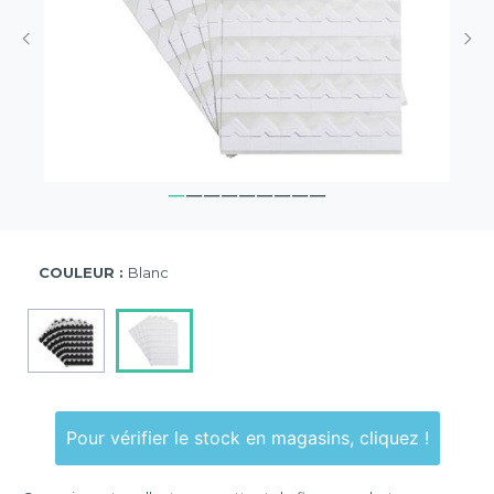
COULEUR :
Blanc
Pour vérifier le stock en magasins, cliquez !