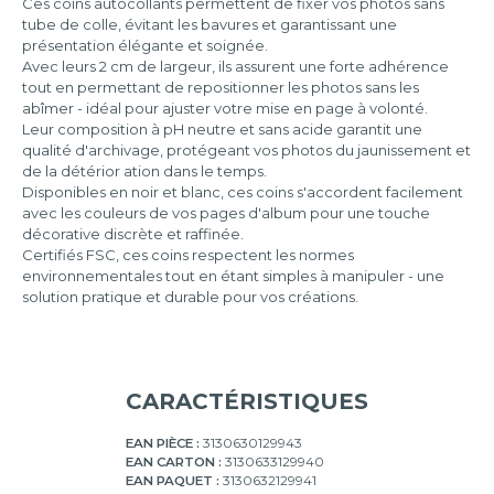
Ces coins autocollants permettent de fixer vos photos sans
tube de colle, évitant les bavures et garantissant une
présentation élégante et soignée.
Avec leurs 2 cm de largeur, ils assurent une forte adhérence
tout en permettant de repositionner les photos sans les
abîmer - idéal pour ajuster votre mise en page à volonté.
Leur composition à pH neutre et sans acide garantit une
qualité d'archivage, protégeant vos photos du jaunissement et
de la détérior ation dans le temps.
Disponibles en noir et blanc, ces coins s'accordent facilement
avec les couleurs de vos pages d'album pour une touche
décorative discrète et raffinée.
Certifiés FSC, ces coins respectent les normes
environnementales tout en étant simples à manipuler - une
solution pratique et durable pour vos créations.
CARACTÉRISTIQUES
EAN PIÈCE :
3130630129943
EAN CARTON :
3130633129940
EAN PAQUET :
3130632129941