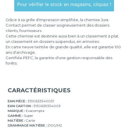
Pour vérifier le stock en magasins, cliquez !
Grâce à sa grille d'impression simplifiée, la chemise Jura
Contact permet de classer soigneusement des dossiers
clients, fournisseurs.
Cette chemise est destinée aussi bien à un classement à plat,
un classement en dossiers suspendus, en armoires.
En carte neuve teintée de grande qualité, elle est garantie 100
ans d'archivage.
Certifiée PEFC, la garantie d'une gestion responsable des
forêts.
CARACTÉRISTIQUES
EAN PIÈCE :
3130633340031
EAN CARTON :
3130639334003
MARQUE :
Exacompta
GAMME :
Super
MATIÈRE :
Carte
GRAMMAGE MATIÈRE :
210G/M2