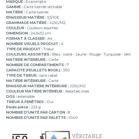
MARQUE :
Exacompta
GAMME :
Carte lustrée véritable
MATIÈRE :
Carte lustrée
EPAISSEUR MATIÈRE :
5,5/10E
GRAMMAGE MATIÈRE :
425G/M2
COULEUR :
Couleurs assorties
DIMENSION :
24,5x32 cm
FORMAT À CLASSER :
A4
NOMBRE VISUELS PRODUIT :
6
TYPE DE PRODUIT :
Trieur
COULEURS ASSORTIES :
Bleu - Ivoire - Jaune - Rouge - Turquoise - Vert
MATIERE INTERIEURE :
Carte
NOMBRE DE COMPARTIMENTS :
7
CAPACITÉ (FEUILLETS 80GR.) :
350
TYPE DE TRIEUR :
sans rabat
MATIÈRE INTÉRIEURE :
Carte
EPAISSEUR MATIÈRE INTÉRIEURE :
225G/M2
COULEUR MATIÈRE INTÉRIEUR :
Assorties vives
DOS :
extensible
TRIEUR À FENÊTRES :
Oui
Poids pièce :
223 g
NOMBRE D'UNITÉ PAR CARTON :
8
NOMBRE D'UNITÉ PAR PALETTE :
1040