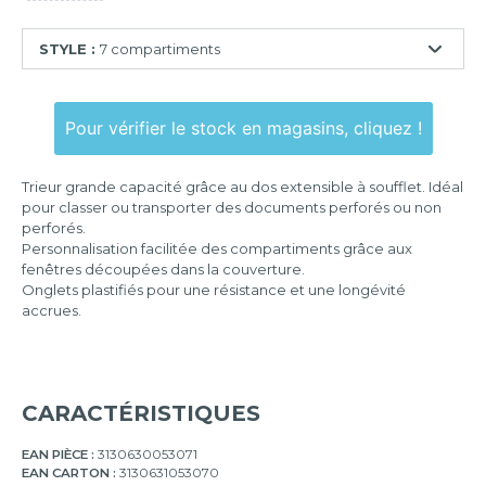
STYLE :
7 compartiments
6
compartiments
Pour vérifier le stock en magasins, cliquez !
7
compartiments
Trieur grande capacité grâce au dos extensible à soufflet. Idéal
pour classer ou transporter des documents perforés ou non
9
perforés.
compartiments
Personnalisation facilitée des compartiments grâce aux
12
fenêtres découpées dans la couverture.
compartiments
Onglets plastifiés pour une résistance et une longévité
accrues.
24
compartiments
CARACTÉRISTIQUES
EAN PIÈCE :
3130630053071
EAN CARTON :
3130631053070