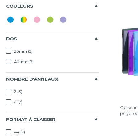
Tous
COULEURS
Iderama
PP
Effacer
la
DOS
sélectio
20mm
(2)
40mm
(8)
NOMBRE D'ANNEAUX
2
(3)
4
(7)
Classeu
polyprop
FORMAT À CLASSER
A4
(2)