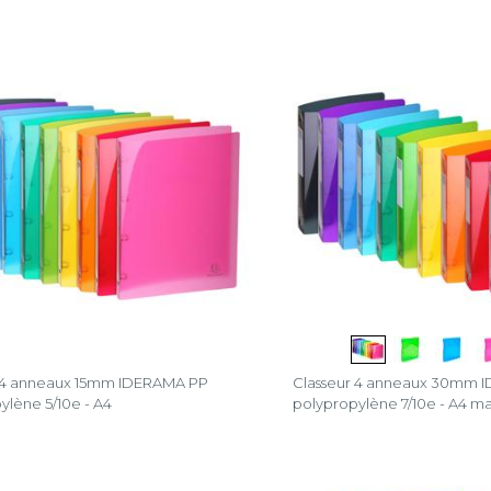
®
n
r 4 anneaux 15mm IDERAMA PP
Classeur 4 anneaux 30mm 
ylène 5/10e - A4
polypropylène 7/10e - A4 ma