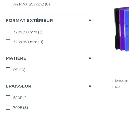
A4 MAXI 297x242
(8)
FORMAT EXTÉRIEUR
320x250 mm
(2)
320x268 mm
(8)
MATIÈRE
PP
(10)
Classeur
ÉPAISSEUR
maxi
5/10E
(2)
7/10E
(8)