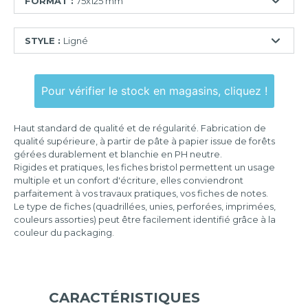
FORMAT :
75x125 mm
55x74
STYLE :
Ligné
mm
74x105
Ligné
mm
Pour vérifier le stock en magasins, cliquez !
Quadrillé
75x125
mm
Quadrillé
Haut standard de qualité et de régularité. Fabrication de
perforé
100x150
qualité supérieure, à partir de pâte à papier issue de forêts
mm
gérées durablement et blanchie en PH neutre.
Uni
Rigides et pratiques, les fiches bristol permettent un usage
105x148
multiple et un confort d'écriture, elles conviendront
mm
parfaitement à vos travaux pratiques, vos fiches de notes.
Le type de fiches (quadrillées, unies, perforées, imprimées,
125x200
couleurs assorties) peut être facilement identifié grâce à la
mm
couleur du packaging.
148x210
mm
210x297
mm
CARACTÉRISTIQUES