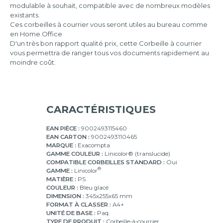
modulable à souhait, compatible avec de nombreux modèles
existants.
Ces corbeilles à courrier vous seront utiles au bureau comme
en Home Office
D'un très bon rapport qualité prix, cette Corbeille à courrier
vous permettra de ranger tous vos documents rapidement au
moindre coût.
CARACTÉRISTIQUES
EAN PIÈCE :
9002493115460
EAN CARTON :
9002493110465
MARQUE :
Exacompta
GAMME COULEUR :
Linicolor® (translucide)
COMPATIBLE CORBEILLES STANDARD :
Oui
®
GAMME :
Linicolor
MATIÈRE :
PS
COULEUR :
Bleu glacé
DIMENSION :
345x255x65 mm
FORMAT À CLASSER :
A4+
UNITÉ DE BASE :
Paq.
TYPE DE PRODUIT :
Corbeille-à-courrier