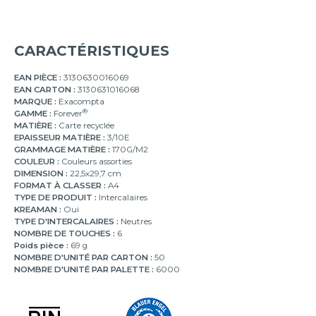
8
onglets
CARACTÉRISTIQUES
10
onglets
EAN PIÈCE :
3130630016069
EAN CARTON :
3130631016068
12
MARQUE :
Exacompta
onglets
®
GAMME :
Forever
MATIÈRE :
Carte recyclée
20
EPAISSEUR MATIÈRE :
3/10E
onglets
GRAMMAGE MATIÈRE :
170G/M2
COULEUR :
Couleurs assorties
DIMENSION :
22,5x29,7 cm
FORMAT À CLASSER :
A4
TYPE DE PRODUIT :
Intercalaires
KREAMAN :
Oui
TYPE D'INTERCALAIRES :
Neutres
NOMBRE DE TOUCHES :
6
Poids pièce :
69 g
NOMBRE D'UNITÉ PAR CARTON :
50
NOMBRE D'UNITÉ PAR PALETTE :
6000