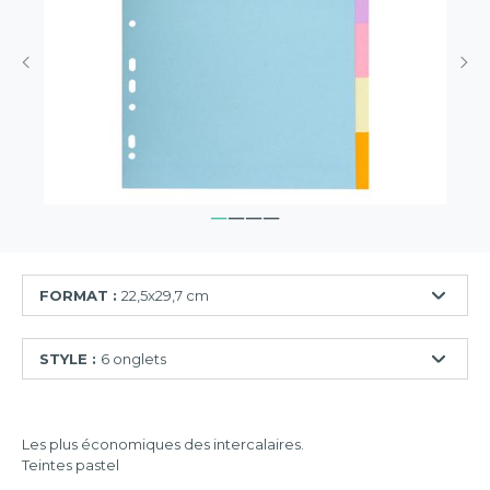
FORMAT :
22,5x29,7 cm
18x22
STYLE :
6 onglets
cm
22,5x29,7
5
cm
onglets
Les plus économiques des intercalaires.
24,5x29,7
Teintes pastel
6
cm
onglets