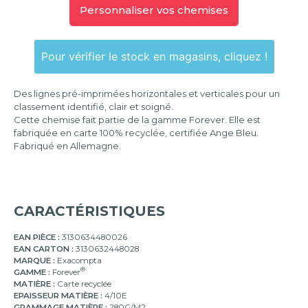
Personnaliser vos chemises
Pour vérifier le stock en magasins, cliquez !
Des lignes pré-imprimées horizontales et verticales pour un
classement identifié, clair et soigné.
Cette chemise fait partie de la gamme Forever. Elle est
fabriquée en carte 100% recyclée, certifiée Ange Bleu.
Fabriqué en Allemagne.
CARACTÉRISTIQUES
EAN PIÈCE :
3130634480026
EAN CARTON :
3130632448028
MARQUE :
Exacompta
®
GAMME :
Forever
MATIÈRE :
Carte recyclée
EPAISSEUR MATIÈRE :
4/10E
GRAMMAGE MATIÈRE :
280G/M2