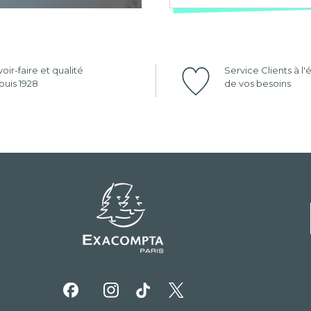
oir-faire et qualité
Service Clients à l
uis 1928
de vos besoins