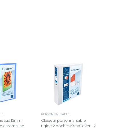
LE
PERSONNALISABLE
nneaux 15mm
Classeur personnalisable
e chromaline
rigide 2 poches KreaCover - 2