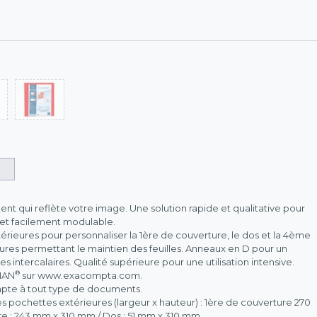
nt qui reflète votre image. Une solution rapide et qualitative pour
 et facilement modulable.
érieures pour personnaliser la 1ère de couverture, le dos et la 4ème
ures permettant le maintien des feuilles. Anneaux en D pour un
es intercalaires. Qualité supérieure pour une utilisation intensive.
®
MAN
sur www.exacompta.com.
dapte à tout type de documents.
les pochettes extérieures (largeur x hauteur) : 1ère de couverture 270
 : 243 mm x 310 mm / Dos : 51 mm x 310 mm.