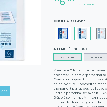
6
prix conseillé
COULEUR :
Blanc
STYLE :
2 anneaux
2 anneaux
4 anneaux
®
Kreacover
, la gamme de classeme
présenter un dossier personnalisé
Couverture rigide. 3 pochettes ext
de couverture. 2 pochettes intérie
alignement parfait des feuilles et d
ck en magasins, cliquez !
Facile à personnaliser avec KREA
Grâce à son format A4 maxi, il s'a
Format des feuilles à glisser dans 
mm x 310 mm / 4ème de couverture