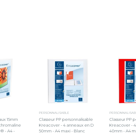
PERSONNALISABLE
PERSONNALISAB
eaux 15mm
Classeur PP personnalisable
Classeur PP p
chromaline
Kreacover - 4 anneaux en D
Kreacover - 
® - A4 -
50mm - A4 maxi - Blanc
40mm - A4 ma