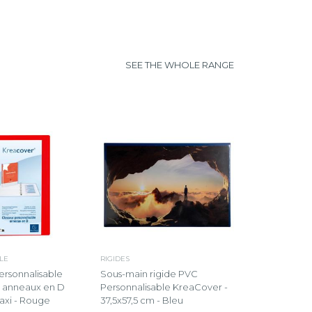
SEE THE WHOLE RANGE
LE
RIGIDES
ersonnalisable
Sous-main rigide PVC
4 anneaux en D
Personnalisable KreaCover -
xi - Rouge
37,5x57,5 cm - Bleu