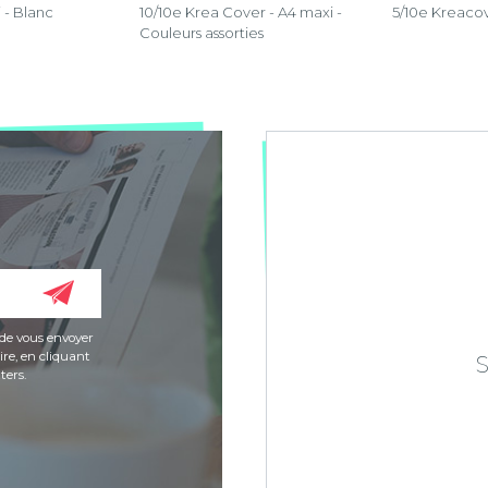
 - Blanc
10/10e Krea Cover - A4 maxi -
5/10e Kreacov
Couleurs assorties
de vous envoyer
re, en cliquant
ters.