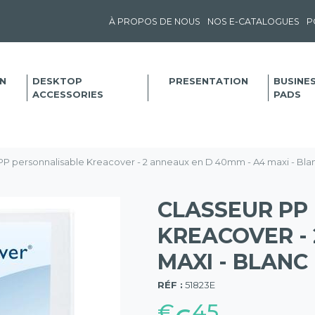
À PROPOS DE NOUS
NOS E-CATALOGUES
P
N
DESKTOP
PRESENTATION
BUSINE
ACCESSORIES
PADS
PP personnalisable Kreacover - 2 anneaux en D 40mm - A4 maxi - Bla
CLASSEUR PP
KREACOVER - 
MAXI - BLANC
(57)
RÉF :
51823E
€
45