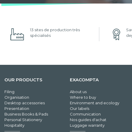
13 sites de production très
Sav
spécialisés
dep
OUR PRODUCTS
EXACOMPTA
Filing
About us
Organisation
Where to buy
Desktop accessories
Environment and ecology
Presentation
Our labels
Business Books & Pads
Communication
Personal Stationery
Nos guides d'achat
Hospitality
Luggage warranty