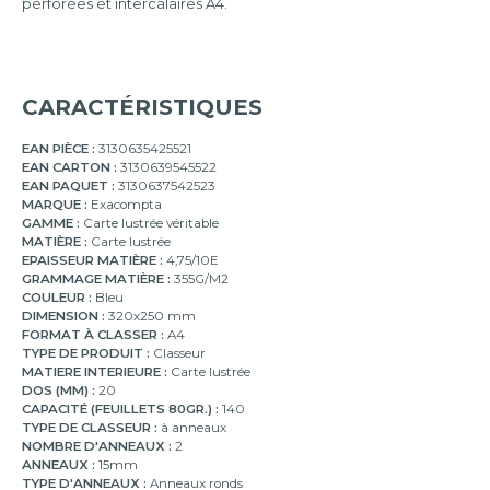
perforées et intercalaires A4.
CARACTÉRISTIQUES
EAN PIÈCE :
3130635425521
EAN CARTON :
3130639545522
EAN PAQUET :
3130637542523
MARQUE :
Exacompta
GAMME :
Carte lustrée véritable
MATIÈRE :
Carte lustrée
EPAISSEUR MATIÈRE :
4,75/10E
GRAMMAGE MATIÈRE :
355G/M2
COULEUR :
Bleu
DIMENSION :
320x250 mm
FORMAT À CLASSER :
A4
TYPE DE PRODUIT :
Classeur
MATIERE INTERIEURE :
Carte lustrée
DOS (MM) :
20
CAPACITÉ (FEUILLETS 80GR.) :
140
TYPE DE CLASSEUR :
à anneaux
NOMBRE D'ANNEAUX :
2
ANNEAUX :
15mm
TYPE D'ANNEAUX :
Anneaux ronds