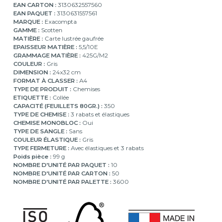
EAN CARTON :
3130632557560
EAN PAQUET :
3130631557561
MARQUE :
Exacompta
GAMME :
Scotten
MATIÈRE :
Carte lustrée gaufrée
EPAISSEUR MATIÈRE :
5,5/10E
GRAMMAGE MATIÈRE :
425G/M2
COULEUR :
Gris
DIMENSION :
24x32 cm
FORMAT À CLASSER :
A4
TYPE DE PRODUIT :
Chemises
ETIQUETTE :
Collée
CAPACITÉ (FEUILLETS 80GR.) :
350
TYPE DE CHEMISE :
3 rabats et élastiques
CHEMISE MONOBLOC :
Oui
TYPE DE SANGLE :
Sans
COULEUR ÉLASTIQUE :
Gris
TYPE FERMETURE :
Avec élastiques et 3 rabats
Poids pièce :
99 g
NOMBRE D'UNITÉ PAR PAQUET :
10
NOMBRE D'UNITÉ PAR CARTON :
50
NOMBRE D'UNITÉ PAR PALETTE :
3600