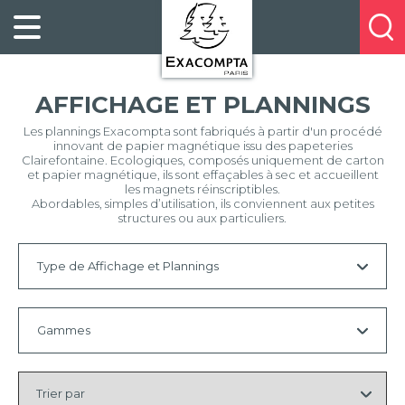
Panneau de gestion des cookies
FILING
À
Profitez
PROPOS
ORGANISATION
de
DE
20%
DESKTOP
NOUS
AFFICHAGE ET PLANNINGS
de
ACCESSORIES
NOS
réduction
Les plannings Exacompta sont fabriqués à partir d'un procédé
PRESENTATION
E-
innovant de papier magnétique issu des papeteries
sur
CATALOGUES
Clairefontaine. Ecologiques, composés uniquement de carton
BUSINESS
la
et papier magnétique, ils sont effaçables à sec et accueillent
BOOKS
POINTS
les magnets réinscriptibles.
nouvelle
Abordables, simples d’utilisation, ils conviennent aux petites
&
DE
structures ou aux particuliers.
gamme
PADS
VENTE
exacompta
PERSONAL
CONTACTEZ-
Type de Affichage et Plannings
STATIONERY
NOUS
HOSPITALITY
Tous
Gammes
Planning
Trier
Effacer
Tous
par
la