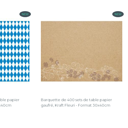
NEW
NEW
able papier
Barquette de 400 sets de table papier
0x40cm
gaufré, Kraft Fleuri - Format 30x40cm