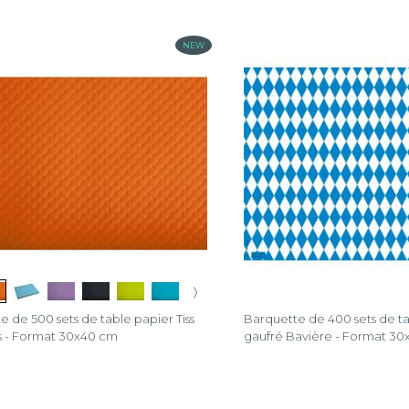
NEW
s
nd
〉
e de 500 sets de table papier Tiss
Barquette de 400 sets de t
n
is - Format 30x40 cm
gaufré Bavière - Format 3