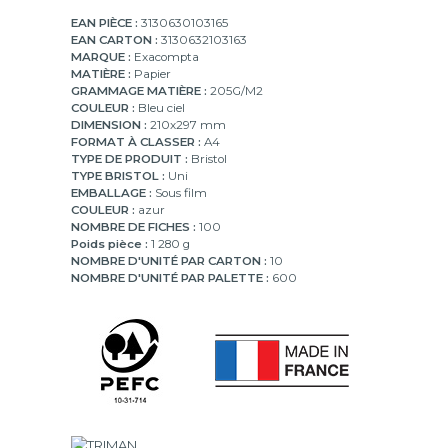
EAN PIÈCE :
3130630103165
EAN CARTON :
3130632103163
MARQUE :
Exacompta
MATIÈRE :
Papier
GRAMMAGE MATIÈRE :
205G/M2
COULEUR :
Bleu ciel
DIMENSION :
210x297 mm
FORMAT À CLASSER :
A4
TYPE DE PRODUIT :
Bristol
TYPE BRISTOL :
Uni
EMBALLAGE :
Sous film
COULEUR :
azur
NOMBRE DE FICHES :
100
Poids pièce :
1 280 g
NOMBRE D'UNITÉ PAR CARTON :
10
NOMBRE D'UNITÉ PAR PALETTE :
600