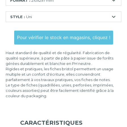
FORMAT :
210x297 mm
55x74
STYLE :
Uni
mm
74x105
Ligné
mm
Pour vérifier le stock en magasins, cliquez !
Quadrillé
75x125
mm
Quadrillé
Haut standard de qualité et de régularité. Fabrication de
perforé
100x150
qualité supérieure, à partir de pâte à papier issue de forêts
mm
gérées durablement et blanchie en PH neutre.
Uni
Rigides et pratiques, les fiches bristol permettent un usage
105x148
multiple et un confort d'écriture, elles conviendront
mm
parfaitement à vos travaux pratiques, vos fiches de notes.
Le type de fiches (quadrillées, unies, perforées, imprimées,
125x200
couleurs assorties) peut être facilement identifié grâce à la
mm
couleur du packaging.
148x210
mm
210x297
mm
CARACTÉRISTIQUES