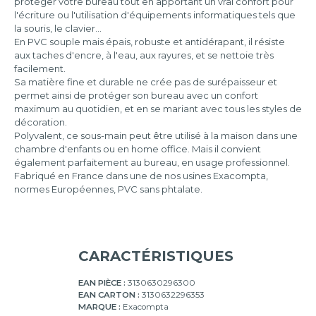
protéger votre bureau tout en apportant un vrai confort pour
l'écriture ou l'utilisation d'équipements informatiques tels que
la souris, le clavier...
En PVC souple mais épais, robuste et antidérapant, il résiste
aux taches d'encre, à l'eau, aux rayures, et se nettoie très
facilement.
Sa matière fine et durable ne crée pas de surépaisseur et
permet ainsi de protéger son bureau avec un confort
maximum au quotidien, et en se mariant avec tous les styles de
décoration.
Polyvalent, ce sous-main peut être utilisé à la maison dans une
chambre d'enfants ou en home office. Mais il convient
également parfaitement au bureau, en usage professionnel.
Fabriqué en France dans une de nos usines Exacompta,
normes Européennes, PVC sans phtalate.
CARACTÉRISTIQUES
EAN PIÈCE :
3130630296300
EAN CARTON :
3130632296353
MARQUE :
Exacompta