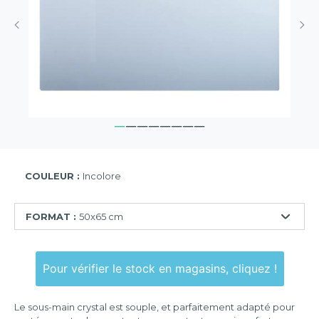
COULEUR :
Incolore
FORMAT :
50x65 cm
43x90
cm
Pour vérifier le stock en magasins, cliquez !
50x65
cm
Le sous-main crystal est souple, et parfaitement adapté pour