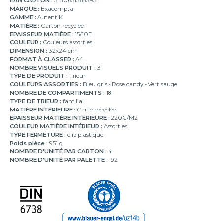
EAN CARTON :
3130631563395
MARQUE :
Exacompta
GAMME :
AutentiK
MATIÈRE :
Carton recyclée
EPAISSEUR MATIÈRE :
15/10E
COULEUR :
Couleurs assorties
DIMENSION :
32x24 cm
FORMAT À CLASSER :
A4
NOMBRE VISUELS PRODUIT :
3
TYPE DE PRODUIT :
Trieur
COULEURS ASSORTIES :
Bleu gris - Rose candy - Vert sauge
NOMBRE DE COMPARTIMENTS :
18
TYPE DE TRIEUR :
familial
MATIÈRE INTÉRIEURE :
Carte recyclée
EPAISSEUR MATIÈRE INTÉRIEURE :
220G/M2
COULEUR MATIÈRE INTÉRIEUR :
Assorties
TYPE FERMETURE :
clip plastique
Poids pièce :
951 g
NOMBRE D'UNITÉ PAR CARTON :
4
NOMBRE D'UNITÉ PAR PALETTE :
192