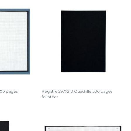
500 pages
Registre 297X210 Quadrillé 500 pages
foliotées