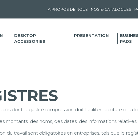
À PROPOS DE NOUS
NOS E-CATALOGUES
P
N
DESKTOP
PRESENTATION
BUSINE
ACCESSORIES
PADS
GISTRES
 dont la qualité d’impression doit faciliter l’écriture et la lec
es montants, des noms, des dates, des informations relatives 
on du travail sont obligatoires en entreprises, tels que le regi