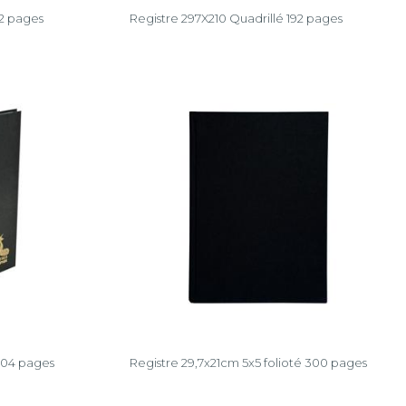
92 pages
Registre 297X210 Quadrillé 192 pages
304 pages
Registre 29,7x21cm 5x5 folioté 300 pages