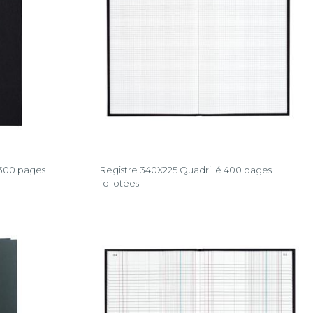
 300 pages
Registre 340X225 Quadrillé 400 pages
foliotées