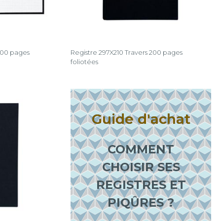
200 pages
Registre 297X210 Travers 200 pages
foliotées
Guide d'achat
COMMENT
CHOISIR SES
REGISTRES ET
PIQÛRES ?