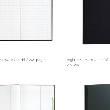
 340X225 Quadrillé 200 pages
Registre 340X225 Quadrillé
foliotées