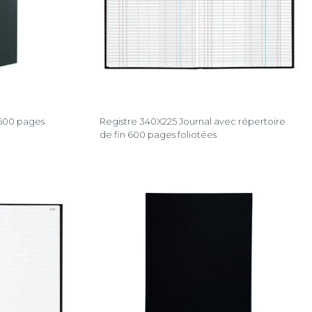
 500 pages
Registre 340X225 Journal avec répertoire
de fin 600 pages foliotées