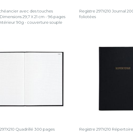
chéancier avec des touches
Registre 297X210 Journal 20
 Dimensions 29,7 X 21 cm - 96 pages
foliotées
intérieur 90g - couverture souple
 297X210 Quadrillé 300 pages
Registre 297X210 Répertoire