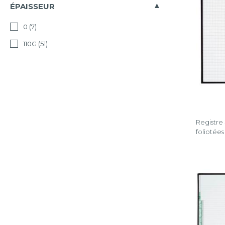
ÉPAISSEUR
0
(7)
110G
(51)
Registre
foliotées