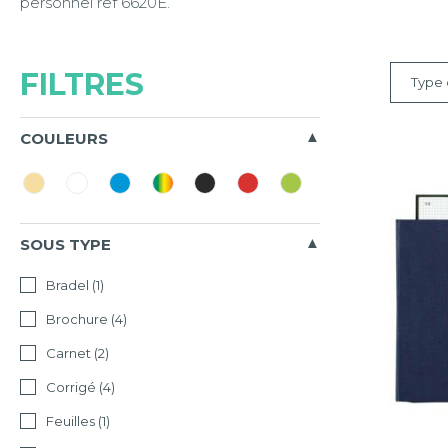
personnel ref 6620E.
FILTRES
Type 
Tous
COULEURS
Standar
À
colonne
SOUS TYPE
À
Bradel
(1)
tête
paresse
Brochure
(4)
Carnet
(2)
Juridiqu
Corrigé
(4)
Spéciau
Feuilles
(1)
Salaires