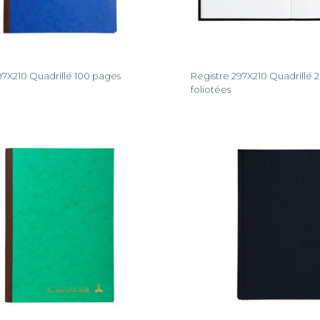
97X210 Quadrillé 100 pages
Registre 297X210 Quadrillé 
foliotées