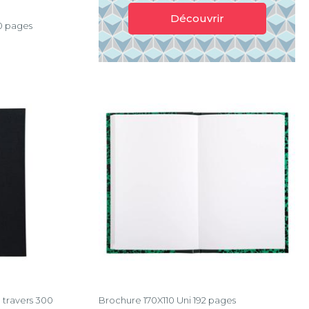
Découvrir
0 pages
 travers 300
Brochure 170X110 Uni 192 pages