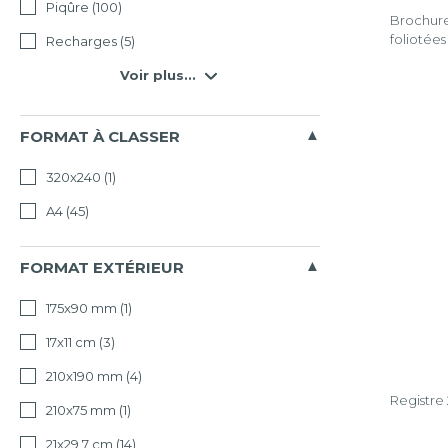
Piqûre
(100)
et
Brochure
main
foliotées
Recharges
(5)
d'œuvre
Voir plus...
Comptab
FORMAT À CLASSER
Législati
du
320x240
(1)
travail
Effacer
A4
(45)
la
sélectio
FORMAT EXTÉRIEUR
175x90 mm
(1)
17x11 cm
(3)
210x190 mm
(4)
Registre
210x75 mm
(1)
21x29,7 cm
(14)