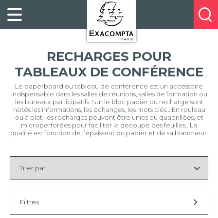
Panneau de gestion des cookies
FILING
À
Profitez
PROPOS
ORGANISATION
de
DE
20%
DESKTOP
NOUS
RECHARGES POUR
de
ACCESSORIES
NOS
réduction
TABLEAUX DE CONFÉRENCE
PRESENTATION
E-
sur
CATALOGUES
Le paperboard ou tableau de conférence est un accessoire
BUSINESS
la
indispensable dans les salles de réunions, salles de formation ou
BOOKS
POINTS
les bureaux participatifs. Sur le bloc papier ou recharge sont
nouvelle
notés les informations, les échanges, les mots clés….En rouleau
&
DE
ou à plat, les recharges peuvent être unies ou quadrillées, et
gamme
PADS
VENTE
microperforées pour faciliter la découpe des feuilles,. La
exacompta
qualité est fonction de l’épaisseur du papier et de sa blancheur.
PERSONAL
CONTACTEZ-
STATIONERY
Trier
NOUS
par
HOSPITALITY
Filtres