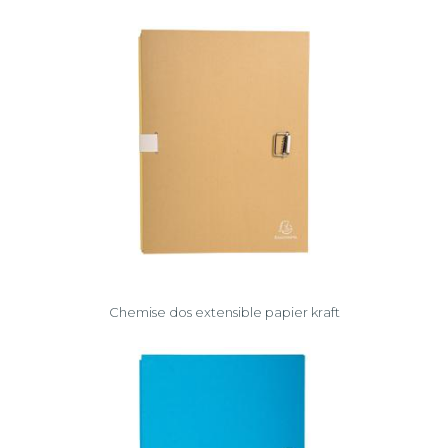
la
sélection
Chemise dos extensible papier kraft