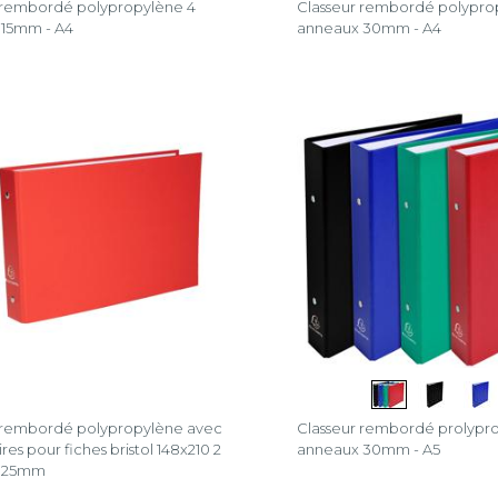
 rembordé polypropylène 4
Classeur rembordé polypro
 15mm - A4
anneaux 30mm - A4
 rembordé polypropylène avec
Classeur rembordé prolypr
ires pour fiches bristol 148x210 2
anneaux 30mm - A5
 25mm