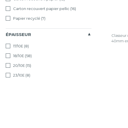
Carton recouvert papier pellic
(16)
Papier recyclé
(7)
ÉPAISSEUR
Classeur
40mm en
17/10E
(8)
18/10E
(58)
20/10E
(15)
23/10E
(8)