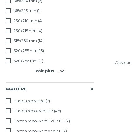
165x240 mm
(2)
165x245 mm
(1)
230x210 mm
(4)
230x215 mm
(4)
315x260 mm
(14)
320x255 mm
(15)
320x256 mm
(3)
Classeur
Voir plus...
MATIÈRE
Carton recyclée
(7)
Carton recouvert PP
(46)
Carton recouvert PVC / PU
(7)
Carton recouvert papier
(12)