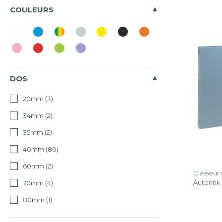
Tous
COULEURS
Aquarel
AutentiK
Couleurs
DOS
Vives
20mm
(3)
Forever
34mm
(2)
Iderama
35mm
(2)
NeoDec
40mm
(80)
Opaque
60mm
(2)
Classeur
Effacer
Autentik
70mm
(4)
la
sélectio
80mm
(1)