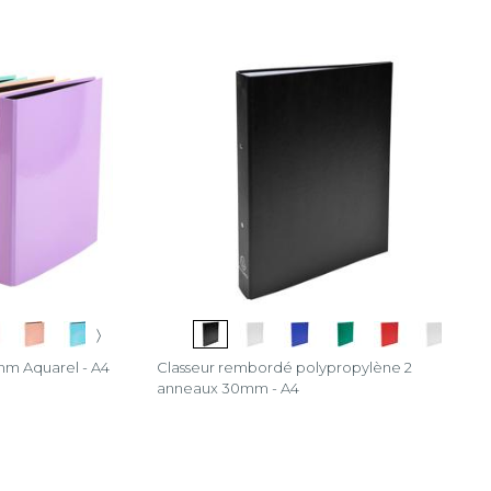
〉
mm Aquarel - A4
Classeur rembordé polypropylène 2
anneaux 30mm - A4