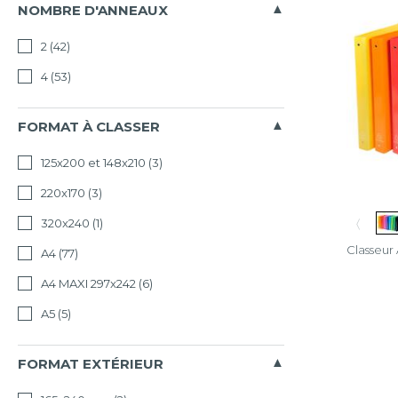
NOMBRE D'ANNEAUX
2
(42)
4
(53)
FORMAT À CLASSER
125x200 et 148x210
(3)
220x170
(3)
〈
320x240
(1)
Classeu
A4
(77)
A4 MAXI 297x242
(6)
A5
(5)
FORMAT EXTÉRIEUR