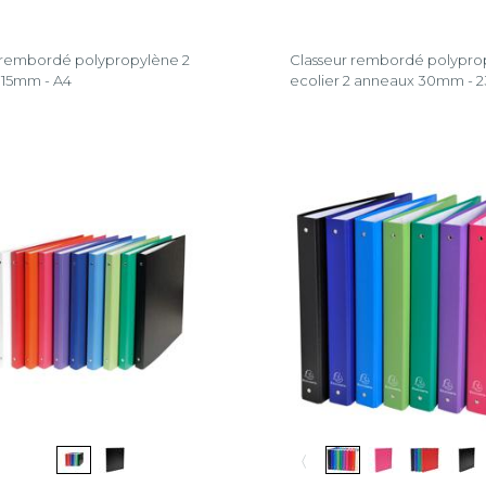
 rembordé polypropylène 2
Classeur rembordé polypro
 15mm - A4
ecolier 2 anneaux 30mm -
〈