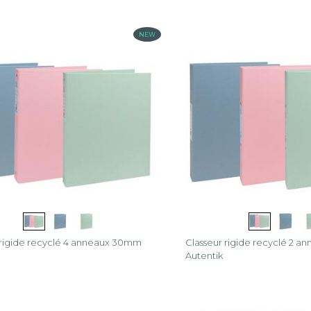
NEW
®
®
o
 rigide recyclé 4 anneaux 30mm
Classeur rigide recyclé 2 
Autentik
n