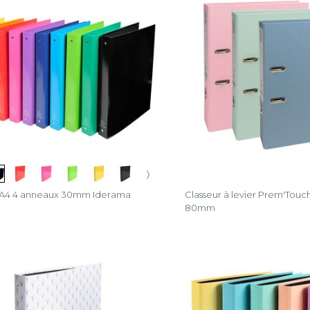
〉
r A4 4 anneaux 30mm Iderama
Classeur à levier Prem'Touch
80mm