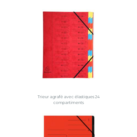
la
sélection
Trieur agrafé avec élastiques 24
compartiments