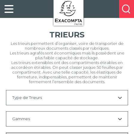
Panneau de gestion des cookies
FILING
À
Profitez
PROPOS
ORGANISATION
de
DE
20%
DESKTOP
NOUS
TRIEURS
de
ACCESSORIES
NOS
réduction
Les trieurs permettent d’organiser, voire de transporter de
PRESENTATION
E-
nombreux documents classés par rubriques.
sur
CATALOGUES
Les trieurs agrafés sont économiques mais ils possèdent une
BUSINESS
la
plus faible capacité de stockage.
BOOKS
POINTS
Les trieurs extensibles ont des compartiments étirables en
nouvelle
accordéon étirables. On peut classer jusque 50 feuilles par
&
DE
compartiment. Avec une telle capacité, les élastiques de
gamme
PADS
VENTE
fermeture, indispensables, permettent de maintenir
exacompta
fermement l’ensemble des documents.
PERSONAL
CONTACTEZ-
STATIONERY
NOUS
Type de Trieurs
HOSPITALITY
Tous
Gammes
Trieurs
Trier
agrafés