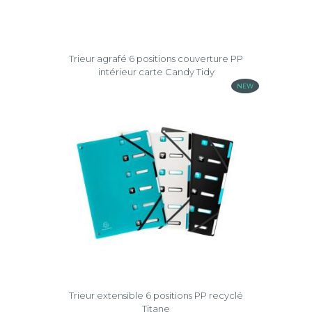
Forever®
Forever®
Young
Trieur agrafé 6 positions couverture PP
intérieur carte Candy Tidy
Iderama®
NEW
Iderama®
PP
Kreacover®
Kréacover
Pastel
NeoDeco
OpaK
Titane
Trieur extensible 6 positions PP recyclé
Effacer
Titane