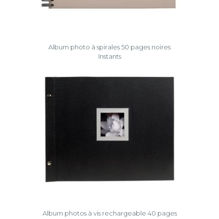
Album photo à spirales 50 pages noires
Instants
Album photos à vis rechargeable 40 pages