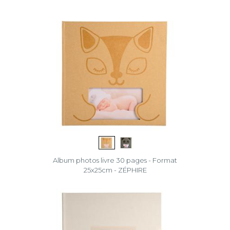
Love
Me&You
Teddy
Zéphire
Effacer
la
sélection
Album photos livre 30 pages - Format
25x25cm - ZÉPHIRE