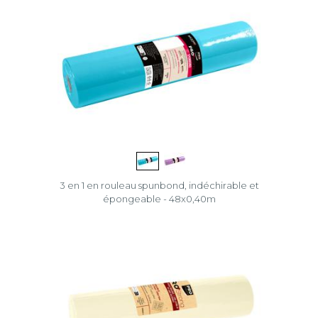
3 en 1 en rouleau spunbond, indéchirable et
épongeable - 48x0,40m