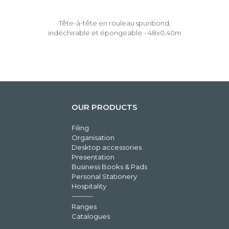
Tête-à-tête en rouleau spunbond,
indéchirable et épongeable - 48x0,40m
OUR PRODUCTS
Filing
Organisation
Desktop accessories
Presentation
Business Books & Pads
Personal Stationery
Hospitality
Ranges
Catalogues