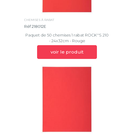
CHEMISES À RABAT
Réf 218012E
Paquet de 50 chemises 1 rabat ROCK''S 210
- 24x32cm - Rouge
voir le produit