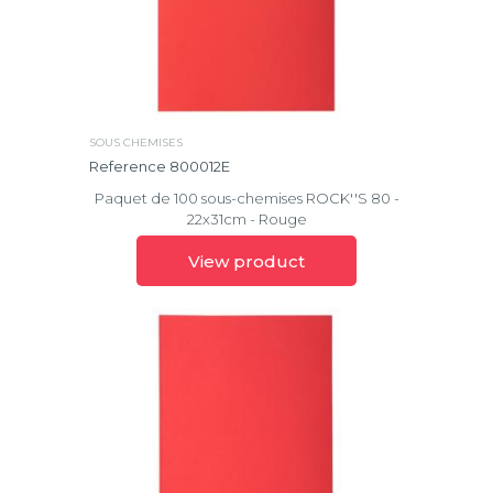
Kreacover®
Life
Marbré
SOUS CHEMISES
Metric
Reference 800012E
Paquet de 100 sous-chemises ROCK''S 80 -
Office
22x31cm - Rouge
OpaK
View product
Opaque
Palma
Papier
toilé
Passion