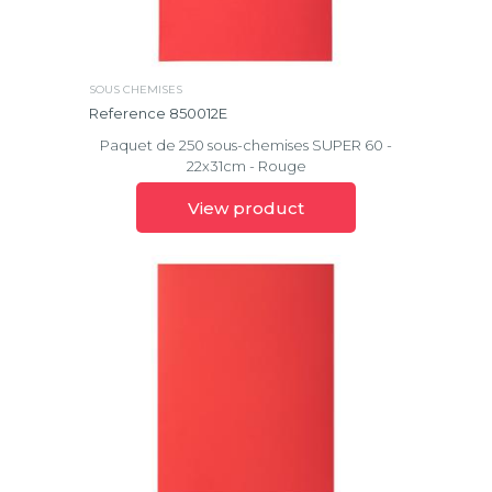
Prem'Touch®
Rialto
SOUS CHEMISES
Reference 850012E
Rock''s
Paquet de 250 sous-chemises SUPER 60 -
Scotten
22x31cm - Rouge
View product
Super
Translucide
Vachette
cali
Vega
Vérone
Winner