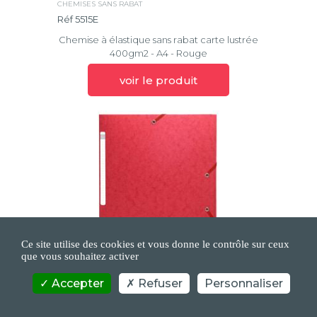
CHEMISES SANS RABAT
Réf 5515E
Chemise à élastique sans rabat carte lustrée
400gm2 - A4 - Rouge
voir le produit
Ce site utilise des cookies et vous donne le contrôle sur ceux
que vous souhaitez activer
Accepter
Refuser
Personnaliser
CHEMISES SANS RABAT
Réf 5595E