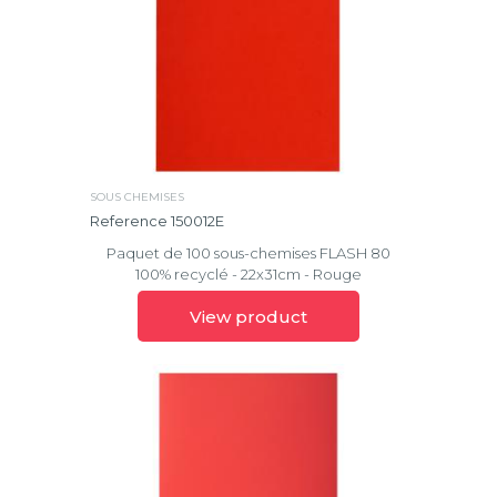
Papeterie
Personnelle
Couleurs
Vives
Agendas
&
Crystal
calendriers
ECOBlack
Convivialité
Effacer
Flash
SOUS CHEMISES
la
Reference 150012E
sélection
Forever®
Paquet de 100 sous-chemises FLASH 80
100% recyclé - 22x31cm - Rouge
Home
Office
View product
Iderama®
Iderama®
PP
Kaa