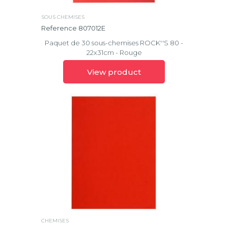
Effacer
la
SOUS CHEMISES
sélection
Reference 807012E
Paquet de 30 sous-chemises ROCK''S 80 -
22x31cm - Rouge
View product
CHEMISES