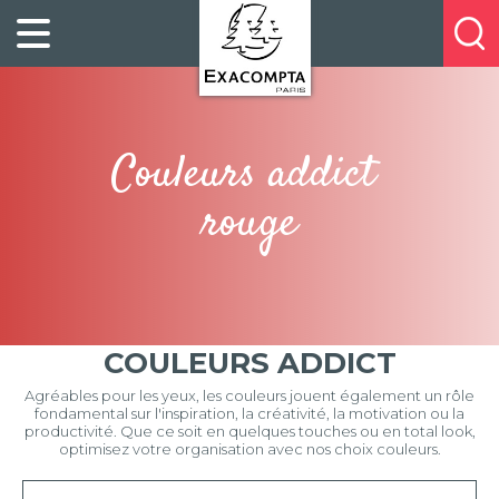
Panneau de gestion des cookies
FILING
À
Profitez
PROPOS
ORGANISATION
de
DE
20%
DESKTOP
NOUS
de
ACCESSORIES
NOS
Couleurs addict
réduction
PRESENTATION
E-
sur
CATALOGUES
BUSINESS
rouge
la
BOOKS
POINTS
nouvelle
&
DE
gamme
PADS
VENTE
exacompta
PERSONAL
CONTACTEZ-
STATIONERY
NOUS
COULEURS ADDICT
HOSPITALITY
Agréables pour les yeux, les couleurs jouent également un rôle
fondamental sur l'inspiration, la créativité, la motivation ou la
productivité. Que ce soit en quelques touches ou en total look,
optimisez votre organisation avec nos choix couleurs.