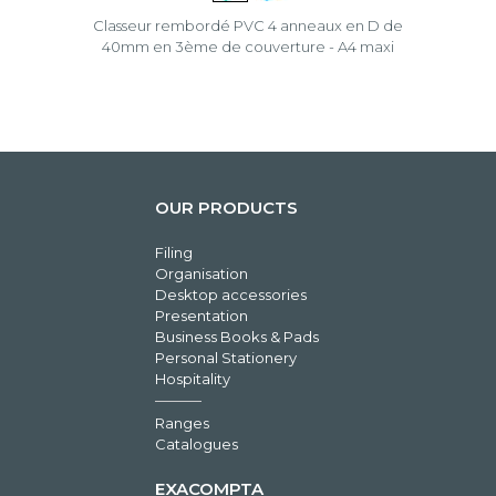
Classeur rembordé PVC 4 anneaux en D de
40mm en 3ème de couverture - A4 maxi
OUR PRODUCTS
Filing
Organisation
Desktop accessories
Presentation
Business Books & Pads
Personal Stationery
Hospitality
Ranges
Catalogues
EXACOMPTA