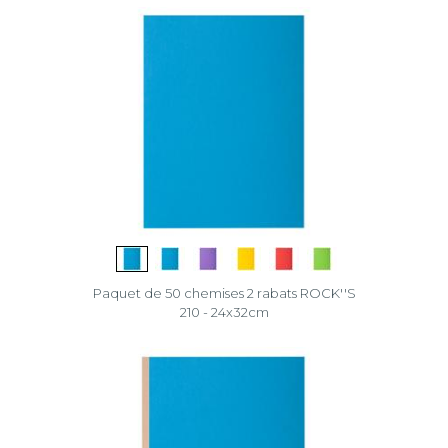
Paquet de 50 chemises 2 rabats ROCK''S
210 - 24x32cm