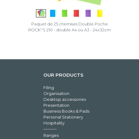
Paquet de 25 chemises Double Poche
ROCK''S 210 - double A4 ou A3 - 24x32cm
OUR PRODUCTS
Filing
Organisation
Desktop accessories
Presentation
Business Books & Pads
Personal Stationery
Hospitality
Ranges