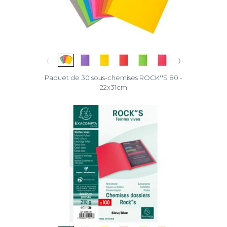
〈
〉
Paquet de 30 sous-chemises ROCK''S 80 -
22x31cm