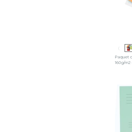
〈
Paquet d
160g/m2 