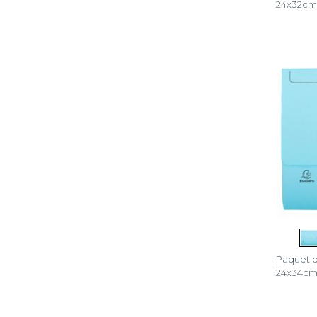
24x32cm
Paquet d
24x34c