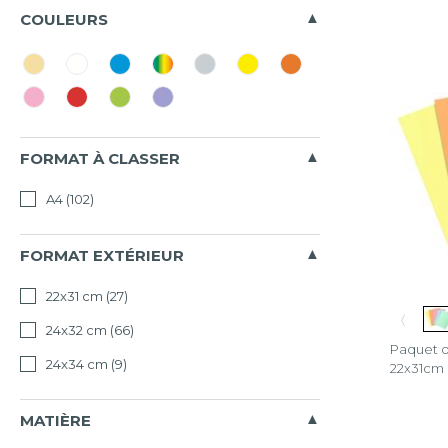
COULEURS
FORMAT À CLASSER
A4
(102)
FORMAT EXTÉRIEUR
22x31 cm
(27)
〈
24x32 cm
(66)
Paquet d
24x34 cm
(9)
22x31cm
MATIÈRE