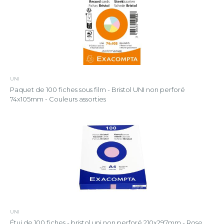
UNI
Paquet de 100 fiches sous film - Bristol UNI non perforé
74x105mm - Couleurs assorties
UNI
Étui de 100 fiches - bristol uni non perforé 210x297mm - Rose