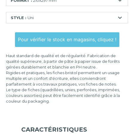
FORMAT :
210x297 mm
55x74
STYLE :
Uni
mm
74x105
Ligné
mm
Pour vérifier le stock en magasins, cliquez !
Quadrillé
75x125
mm
Quadrillé
Haut standard de qualité et de régularité. Fabrication de
perforé
100x150
qualité supérieure, à partir de pâte à papier issue de forêts
mm
gérées durablement et blanchie en PH neutre.
Uni
Rigides et pratiques, les fiches bristol permettent un usage
105x148
multiple et un confort d'écriture, elles conviendront
mm
parfaitement à vos travaux pratiques, vos fiches de notes.
Le type de fiches (quadrillées, unies, perforées, imprimées,
125x200
couleurs assorties) peut être facilement identifié grâce à la
mm
couleur du packaging.
148x210
mm
210x297
mm
CARACTÉRISTIQUES