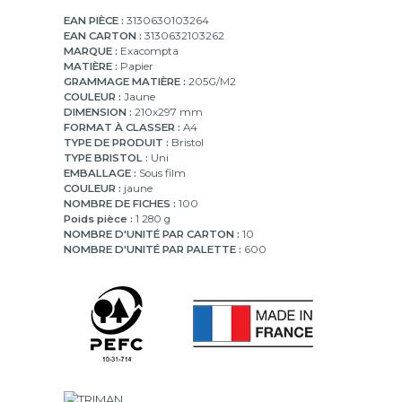
EAN PIÈCE :
3130630103264
EAN CARTON :
3130632103262
MARQUE :
Exacompta
MATIÈRE :
Papier
GRAMMAGE MATIÈRE :
205G/M2
COULEUR :
Jaune
DIMENSION :
210x297 mm
FORMAT À CLASSER :
A4
TYPE DE PRODUIT :
Bristol
TYPE BRISTOL :
Uni
EMBALLAGE :
Sous film
COULEUR :
jaune
NOMBRE DE FICHES :
100
Poids pièce :
1 280 g
NOMBRE D'UNITÉ PAR CARTON :
10
NOMBRE D'UNITÉ PAR PALETTE :
600