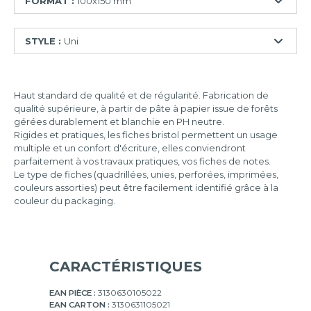
FORMAT :
100x150 mm
55x74
STYLE :
Uni
mm
74x105
Ligné
mm
Haut standard de qualité et de régularité. Fabrication de
Quadrillé
75x125
qualité supérieure, à partir de pâte à papier issue de forêts
mm
Quadrillé
gérées durablement et blanchie en PH neutre.
perforé
Rigides et pratiques, les fiches bristol permettent un usage
100x150
multiple et un confort d'écriture, elles conviendront
mm
Uni
parfaitement à vos travaux pratiques, vos fiches de notes.
Le type de fiches (quadrillées, unies, perforées, imprimées,
105x148
couleurs assorties) peut être facilement identifié grâce à la
mm
couleur du packaging.
125x200
mm
148x210
mm
CARACTÉRISTIQUES
210x297
EAN PIÈCE :
3130630105022
mm
EAN CARTON :
3130631105021