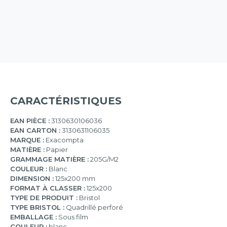
CARACTÉRISTIQUES
EAN PIÈCE :
3130630106036
EAN CARTON :
3130631106035
MARQUE :
Exacompta
MATIÈRE :
Papier
GRAMMAGE MATIÈRE :
205G/M2
COULEUR :
Blanc
DIMENSION :
125x200 mm
FORMAT À CLASSER :
125x200
TYPE DE PRODUIT :
Bristol
TYPE BRISTOL :
Quadrillé perforé
EMBALLAGE :
Sous film
COULEUR :
blanc