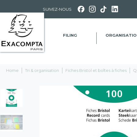
Panneau de gestion des cookies
SUIVEZ-NOUS
FILING
ORGANISATIO
Home
Tri & organisation
Fiches Bristol et boîtes à fiches
Q