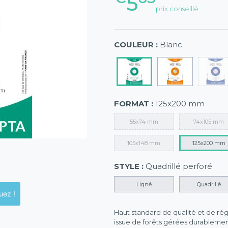
5
prix conseillé
COULEUR :
Blanc
FORMAT :
125x200 mm
55x74 mm
74x105 mm
105x148 mm
125x200 mm
STYLE :
Quadrillé perforé
Ligné
Quadrillé
ck en magasins, cliquez !
Haut standard de qualité et de régu
issue de forêts gérées durablemen