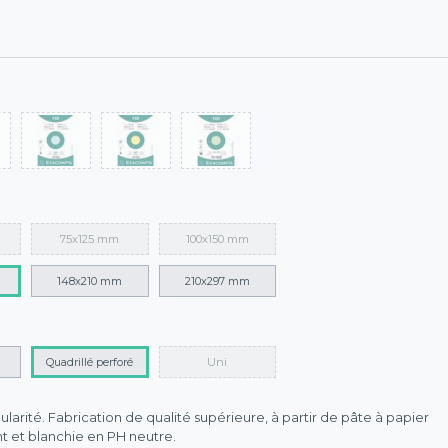
75x125 mm
100x150 mm
148x210 mm
210x297 mm
Quadrillé perforé
Uni
larité. Fabrication de qualité supérieure, à partir de pâte à papier
t et blanchie en PH neutre.