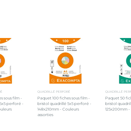
RÉ
QUADRILLÉ PERFORÉ
QUADRILLÉ PER
s sous film -
Paquet 100 fiches sous film -
Paquet 50 fich
 5x5 perforé -
bristol quadrillé 5x5 perforé -
bristol quadri
uleurs
148x210mm - Couleurs
125x200mm - 
assorties