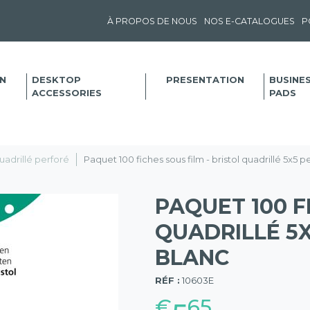
À PROPOS DE NOUS
NOS E-CATALOGUES
P
N
DESKTOP
PRESENTATION
BUSINE
ACCESSORIES
PADS
uadrillé perforé
Paquet 100 fiches sous film - bristol quadrillé 5x5
PAQUET 100 F
QUADRILLÉ 5X
BLANC
(57)
RÉF :
10603E
€
65