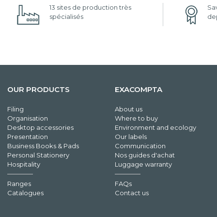
13 sites de production très
Sav
spécialisés
dep
OUR PRODUCTS
EXACOMPTA
Filing
About us
Organisation
Where to buy
Desktop accessories
Environment and ecology
Presentation
Our labels
Business Books & Pads
Communication
Personal Stationery
Nos guides d'achat
Hospitality
Luggage warranty
Ranges
FAQs
Catalogues
Contact us