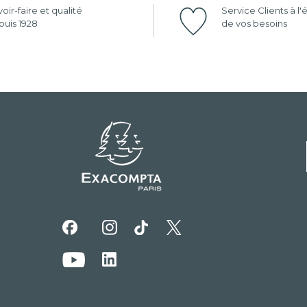
oir-faire et qualité
Service Clients à l
uis 1928
de vos besoins