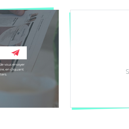
de vous envoyer
re, en cliquant
ters.