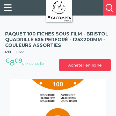
Panneau de gestion des cookies
FILING
À
Profitez
PROPOS
ORGANISATION
de
DE
20%
DESKTOP
NOUS
de
ACCESSORIES
NOS
PAQUET 100 FICHES SOUS FILM - BRISTOL
réduction
PRESENTATION
E-
QUADRILLÉ 5X5 PERFORÉ - 125X200MM -
sur
COULEURS ASSORTIES
(57)
CATALOGUES
BUSINESS
la
RÉF :
10653E
BOOKS
POINTS
nouvelle
€
09
&
DE
8
prix conseillé
gamme
Acheter en ligne
PADS
VENTE
exacompta
PERSONAL
CONTACTEZ-
STATIONERY
NOUS
HOSPITALITY