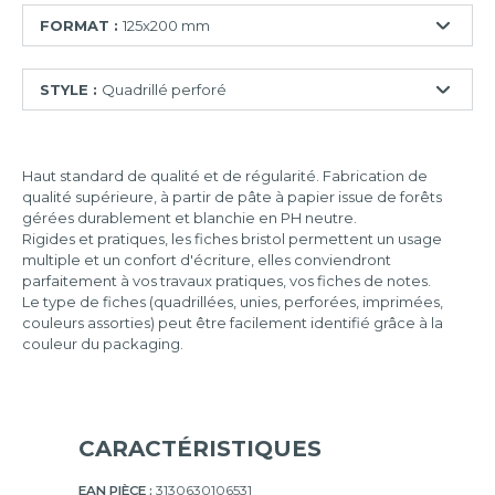
FORMAT :
125x200 mm
55x74
STYLE :
Quadrillé perforé
mm
74x105
Ligné
mm
Haut standard de qualité et de régularité. Fabrication de
Quadrillé
75x125
qualité supérieure, à partir de pâte à papier issue de forêts
mm
Quadrillé
gérées durablement et blanchie en PH neutre.
perforé
Rigides et pratiques, les fiches bristol permettent un usage
100x150
multiple et un confort d'écriture, elles conviendront
mm
Uni
parfaitement à vos travaux pratiques, vos fiches de notes.
Le type de fiches (quadrillées, unies, perforées, imprimées,
105x148
couleurs assorties) peut être facilement identifié grâce à la
mm
couleur du packaging.
125x200
mm
148x210
mm
CARACTÉRISTIQUES
210x297
EAN PIÈCE :
3130630106531