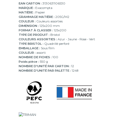
mm
EAN CARTON :
3130631106530
MARQUE :
Exacompta
MATIÈRE :
Papier
GRAMMAGE MATIÈRE :
205G/M2
COULEUR :
Couleurs assorties
DIMENSION :
125x200 mm
FORMAT À CLASSER :
125x200
TYPE DE PRODUIT :
Bristol
COULEURS ASSORTIES :
Azur - Jaune - Rose - Vert
TYPE BRISTOL :
Quadrillé perforé
EMBALLAGE :
Sous film
COULEUR :
assorti
NOMBRE DE FICHES :
100
Poids pièce :
550 g
NOMBRE D'UNITÉ PAR CARTON :
12
NOMBRE D'UNITÉ PAR PALETTE :
1248