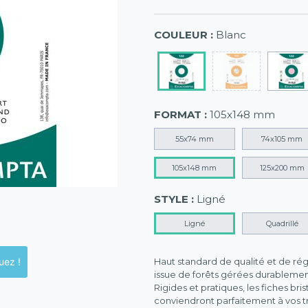
COULEUR :
Blanc
FORMAT :
105x148 mm
55x74 mm
74x105 mm
105x148 mm
125x200 mm
STYLE :
Ligné
Ligné
Quadrillé
ck en magasins, cliquez !
Haut standard de qualité et de régu
issue de forêts gérées durablemen
Rigides et pratiques, les fiches bri
conviendront parfaitement à vos tr