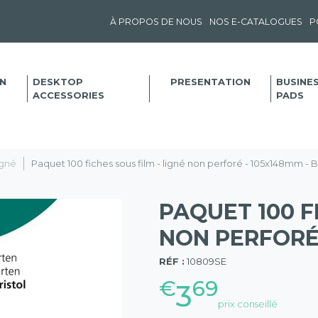
À PROPOS DE NOUS
NOS E-CATALOGUES
P
N
DESKTOP
PRESENTATION
BUSINE
ACCESSORIES
PADS
igné
Paquet 100 fiches sous film - ligné non perforé - 105x148mm - 
PAQUET 100 F
NON PERFORÉ 
(57)
RÉF :
10809SE
€
69
3
prix conseillé