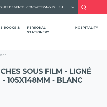
OINTS DE VENTE
CONTACTEZ-NOUS
SS BOOKS &
PERSONAL
HOSPITALITY
STATIONERY
Blanc
ICHES SOUS FILM - LIGNÉ
- 105X148MM - BLANC