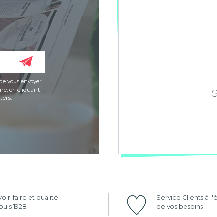
de vous envoyer
re, en cliquant
ters.
oir-faire et qualité
Service Clients à l
uis 1928
de vos besoins