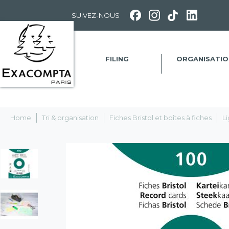
Panneau de gestion des cookies
SUIVEZ-NOUS
FILING
ORGANISATIO
Home
Tri & organisation
Fiches Bristol et boîtes à fiches
L